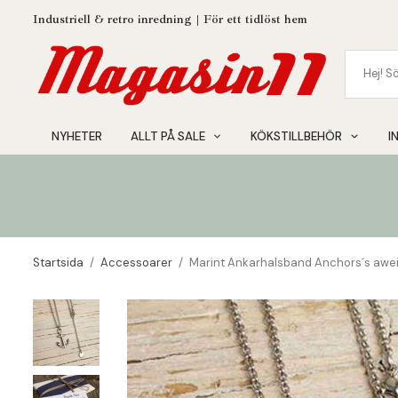
Industriell & retro inredning | För ett tidlöst hem
NYHETER
ALLT PÅ SALE
KÖKSTILLBEHÖR
I
Startsida
/
Accessoarer
/
Marint Ankarhalsband Anchors´s awei