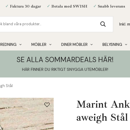
✓
Faktura 30 dagar
✓
Betala med SWISH
✓
Snabb leverans
NREDNING
MÖBLER
DINER MÖBLER
BELYSNING
SE ALLA SOMMARDEALS HÄR!
HÄR FINNER DU RIKTIGT SNYGGA UTEMÖBLER
!
gh Stål
Marint Ank
aweigh Stål