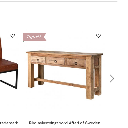
Nyhet!
Nyhet!
 Trademark
Riko avlastningsbord Affari of Sweden
Riko Pal