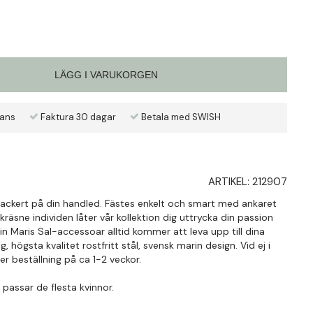
LÄGG I VARUKORGEN
rans
Faktura 30 dagar
Betala med SWISH
ARTIKEL:
212907
vackert på din handled. Fästes enkelt och smart med ankaret
kräsne individen låter vår kollektion dig uttrycka din passion
din Maris Sal-accessoar alltid kommer att leva upp till dina
g, högsta kvalitet rostfritt stål, svensk marin design. Vid ej i
fter beställning på ca 1-2 veckor.
k passar de flesta kvinnor.