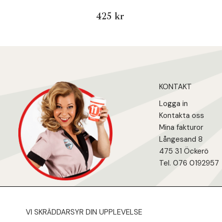
425 kr
KONTAKT
Logga in
Kontakta oss
Mina fakturo
r
Långesand 8
475 31 Öcker
ö
Tel. 076 0192957
VI SKRÄDDARSYR DIN UPPLEVELSE