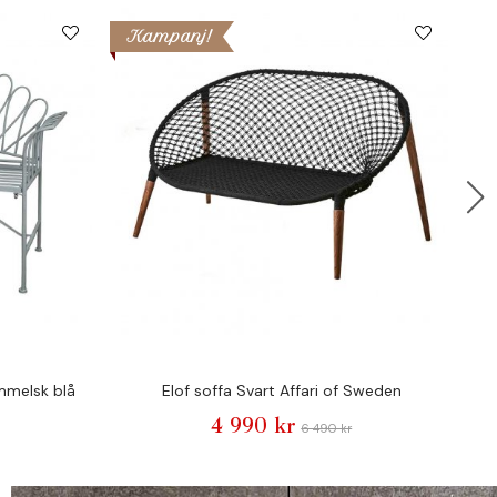
Kampanj!
K
mmelsk blå
Elof soffa Svart Affari of Sweden
4 990 kr
6 490 kr