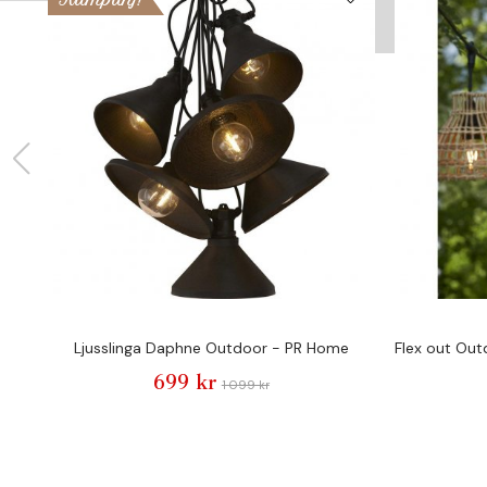
la
Kampanj!
Ljusslinga Daphne Outdoor - PR Home
Flex out Out
699 kr
1 099 kr