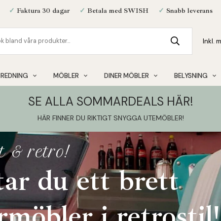
✓
Faktura 30 dagar
✓
Betala med SWISH
✓
Snabb leverans
NREDNING
MÖBLER
DINER MÖBLER
BELYSNING
SE ALLA SOMMARDEALS HÄR!
HÄR FINNER DU RIKTIGT SNYGGA UTEMÖBLER
!
att ladda i!
anjpris!
t & retro!
unred
ramärme, inför d
inredning & möbl
 bra pris på Elof
tar du ett brett
 Affari of Sweden
möbler i retrostil!
i tidlös design!
a sommaren