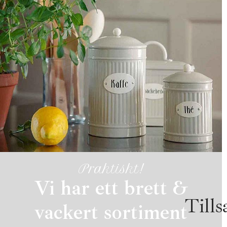
Praktiskt!
Vi har ett brett &
Till
vackert sortiment