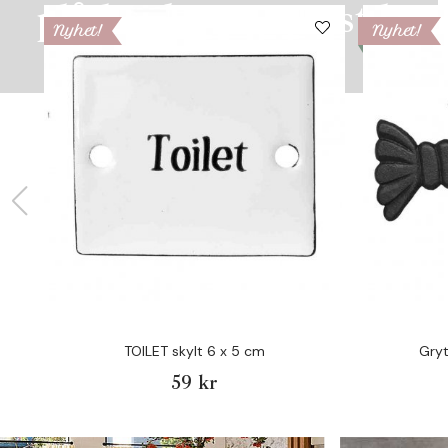
plåtburkar i retrostil!
Nyhet!
Nyhet!
Tidlösa, praktiska & snygga!
TOILET skylt 6 x 5 cm
Gry
59 kr