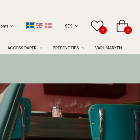
0
0
ACCESSOARER
PRESENTTIPS
VARUMÄRKEN
en
er
!