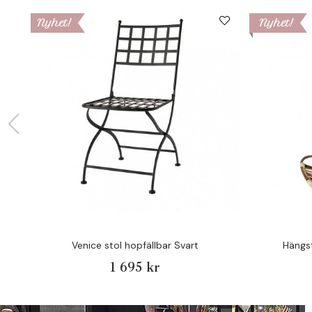
Nyhet!
Nyhet!
Venice stol hopfällbar Svart
Hängst
1 695 kr