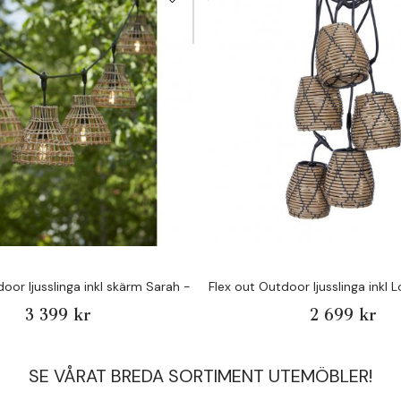
ndstället!
door ljusslinga inkl skärm Sarah - Pr Home
Flex out Outdoor ljusslinga inkl
3 399 kr
2 699 kr
SE VÅRAT BREDA SORTIMENT UTEMÖBLER!