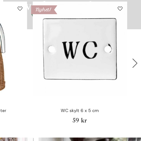
vacker inredning!
Nyhet!
Ny
Inspireras av våra fina konsoler!
iter
WC skylt 6 x 5 cm
59 kr