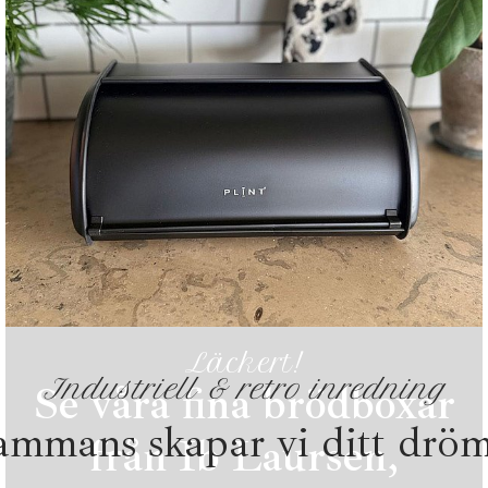
Läckert!
Industriell & retro inredning
Se våra fina brödboxar
sammans skapar vi ditt drö
från Ib Laursen,