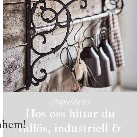
Populära!
Hos oss hittar du
mhem!
tidlös, industriell &