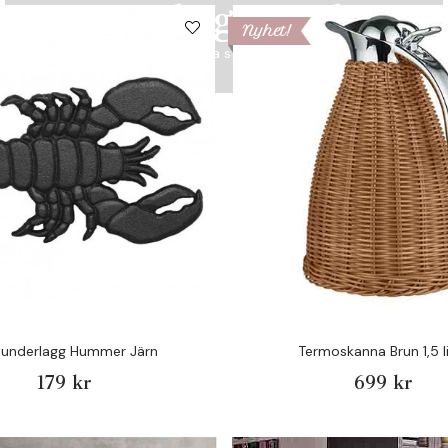
Strömshaga & Plint!
Nyhet!
En av våra storsäljare!
tunderlagg Hummer Järn
Termoskanna Brun 1,5 l
179 kr
699 kr