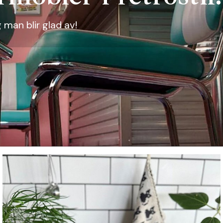
 uteplats med stil!
 man blir glad av!
ör utesäsongen!