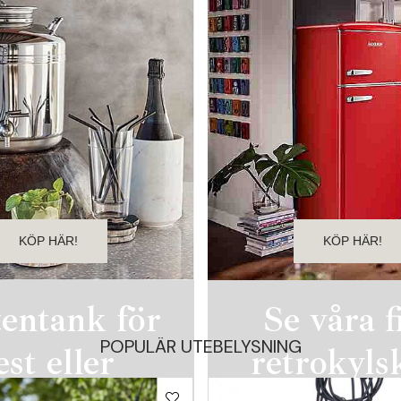
KÖP HÄR!
KÖP HÄR!
tentank för
Se våra f
POPULÄR UTEBELYSNING
est eller
retrokyls