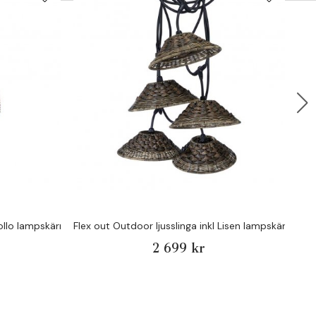
 Lollo lampskärm - Pr Home
Flex out Outdoor ljusslinga inkl Lisen lampskärm - 
Fle
2 699 kr