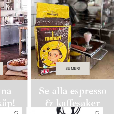
SE MER!
ina
Se alla espresso
kåp!
& kaffesaker