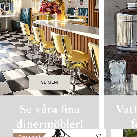
SE MER!
Se våra fina
Vat
dinermöbler!
f