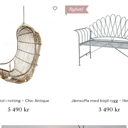
Nyhet!
ol i rotting - Chic Antique
Järnsoffa med böjd rygg - Hi
5 490 kr
3 490 kr