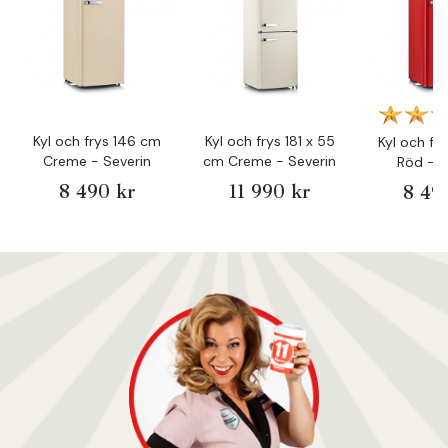
Kyl och frys 146 cm
Kyl och frys 181 x 55
Kyl och fr
Creme - Severin
cm Creme - Severin
Röd - S
8 490 kr
11 990 kr
8 49