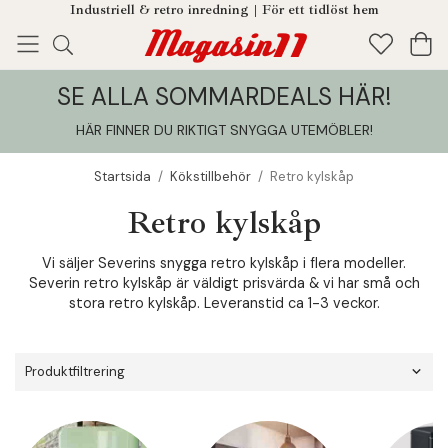
Industriell & retro inredning | För ett tidlöst hem
SE ALLA SOMMARDEALS HÄR!
Enjoy!
Tillagt i din varukorg
HÄR FINNER DU RIKTIGT SNYGGA UTEMÖBLER
!
Startsida
/
Kökstillbehör
/
Retro kylskåp
Retro kylskåp
Vi säljer Severins snygga retro kylskåp i flera modeller.
Severin retro kylskåp är väldigt prisvärda & vi har små och
stora retro kylskåp. Leveranstid ca 1-3 veckor.
Produktfiltrering