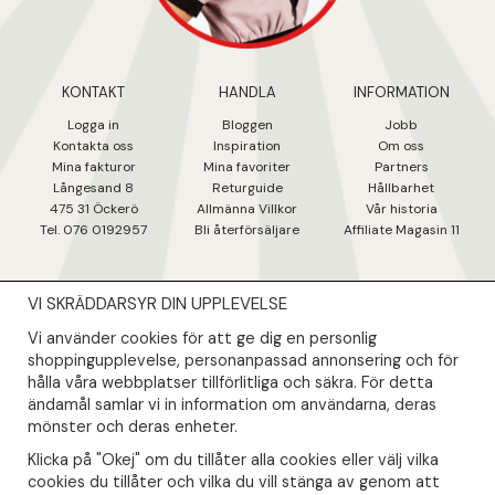
KONTAKT
HANDLA
INFORMATION
Logga in
Bloggen
Jobb
Kontakta oss
Inspiration
Om oss
Mina fakturo
r
Mina favoriter
Partners
Långesand 8
Returguide
Hållbarhet
475 31 Öcker
ö
Allmänna Villkor
Vår historia
Tel. 076 0192957
Bli återförsäljare
Affiliate Magasin 11
VI SKRÄDDARSYR DIN UPPLEVELSE
NYHETSBREV
Vi använder cookies för att ge dig en personlig
Såklart skall du ta del av våra bästa erbjudanden & nyheter!
shoppingupplevelse, personanpassad annonsering och för
hålla våra webbplatser tillförlitliga och säkra. För detta
ändamål samlar vi in information om användarna, deras
mönster och deras enheter.
Din mail kommer endast användas till våra nyhetsbrev.
Klicka på "Okej" om du tillåter alla cookies eller välj vilka
cookies du tillåter och vilka du vill stänga av genom att