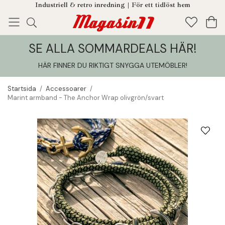
Industriell & retro inredning | För ett tidlöst hem
SE ALLA SOMMARDEALS HÄR!
Enjoy!
Tillagt i din varukorg
HÄR FINNER DU RIKTIGT SNYGGA UTEMÖBLER
!
Startsida
/
Accessoarer
/
Marint armband - The Anchor Wrap olivgrön/svart