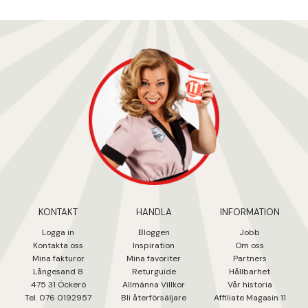
KONTAKT
HANDLA
INFORMATION
Logga in
Bloggen
Jobb
Kontakta oss
Inspiration
Om oss
Mina fakturo
r
Mina favoriter
Partners
Långesand 8
Returguide
Hållbarhet
475 31 Öcker
ö
Allmänna Villkor
Vår historia
Tel. 076 0192957
Bli återförsäljare
Affiliate Magasin 11