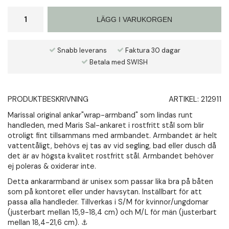
LÄGG I VARUKORGEN
Snabb leverans
Faktura 30 dagar
Betala med SWISH
PRODUKTBESKRIVNING
ARTIKEL:
212911
Marissal original ankar"wrap-armband" som lindas runt
handleden, med Maris Sal-ankaret i rostfritt stål som blir
otroligt fint tillsammans med armbandet. Armbandet är helt
vattentåligt, behövs ej tas av vid segling, bad eller dusch då
det är av högsta kvalitet rostfritt stål. Armbandet behöver
ej poleras & oxiderar inte.
Detta ankararmband är unisex som passar lika bra på båten
som på kontoret eller under havsytan. Inställbart för att
passa alla handleder. Tillverkas i S/M för kvinnor/ungdomar
(justerbart mellan 15,9-18,4 cm) och M/L för män (justerbart
mellan 18,4-21,6 cm). ⚓