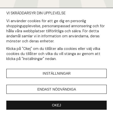
VI SKRÄDDARSYR DIN UPPLEVELSE
NYHETSBREV
Vi använder cookies för att ge dig en personlig
Såklart skall du ta del av våra bästa erbjudanden & nyheter!
shoppingupplevelse, personanpassad annonsering och för
hålla våra webbplatser tillförlitliga och säkra. För detta
ändamål samlar vi in information om användarna, deras
Din mail kommer endast användas till våra nyhetsbrev.
mönster och deras enheter.
Klicka på "Okej" om du tillåter alla cookies eller välj vilka
cookies du tillåter och vilka du vill stänga av genom att
klicka på "Inställningar" nedan.
INSTÄLLNINGAR
ENDAST NÖDVÄNDIGA
OKEJ