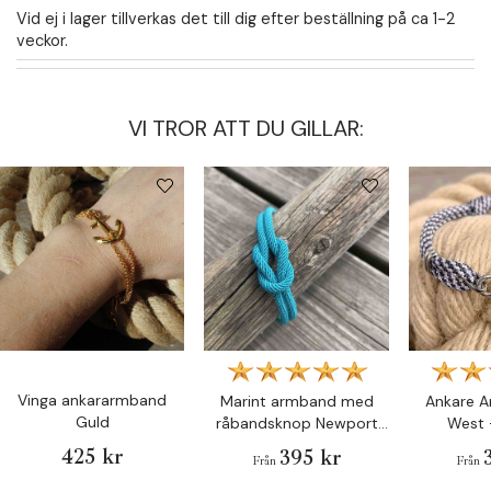
Vid ej i lager tillverkas det till dig efter beställning på ca 1-2
veckor.
VI TROR ATT DU GILLAR:
Vinga ankararmband
Marint armband med
Ankare 
Guld
råbandsknop Newport
West 
Turkos
425 kr
395 kr
Från
Från