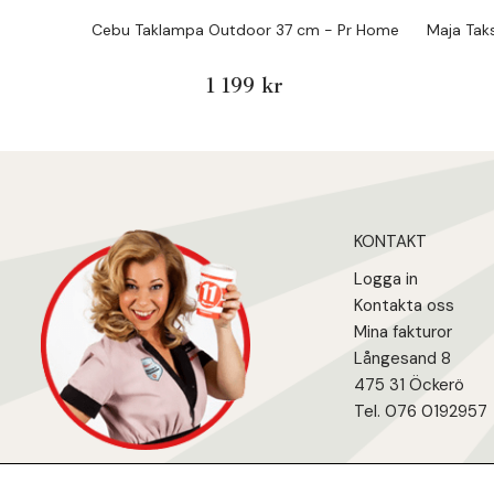
Cebu Taklampa Outdoor 37 cm - Pr Home
Maja Tak
1 199 kr
KONTAKT
Logga in
Kontakta oss
Mina fakturo
r
Långesand 8
475 31 Öcker
ö
Tel. 076 0192957