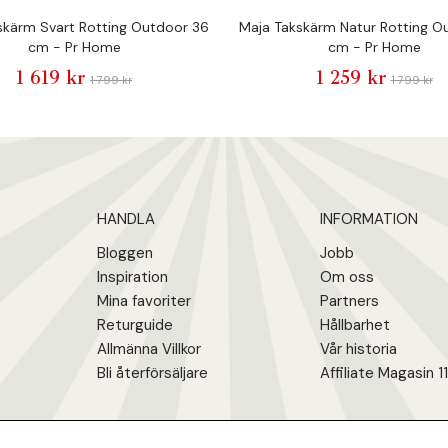
skärm Svart Rotting Outdoor 36
Maja Takskärm Natur Rotting O
cm - Pr Home
cm - Pr Home
1 619 kr
1 259 kr
1 799 kr
1 799 kr
HANDLA
INFORMATION
Bloggen
Jobb
Inspiration
Om oss
Mina favoriter
Partners
Returguide
Hållbarhet
Allmänna Villkor
Vår historia
Bli återförsäljare
Affiliate Magasin 1