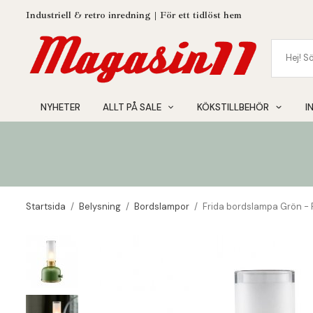
Industriell & retro inredning | För ett tidlöst hem
NYHETER
ALLT PÅ SALE
KÖKSTILLBEHÖR
I
Startsida
/
Belysning
/
Bordslampor
/
Frida bordslampa Grön -