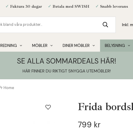
✓
Faktura 30 dagar
✓
Betala med SWISH
✓
Snabb leverans
NREDNING
MÖBLER
DINER MÖBLER
BELYSNING
SE ALLA SOMMARDEALS HÄR!
HÄR FINNER DU RIKTIGT SNYGGA UTEMÖBLER
!
 Pr Home
Frida bord
799 kr