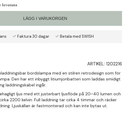
e leverans
LÄGG I VARUKORGEN
rans
Faktura 30 dagar
Betala med SWISH
ARTIKEL:
1202216
pladdningsbar bordslampa med en stilren retrodesign som för
jelampa. Den har ett inbyggt litiumjonbatteri som laddas smidigt
ng laddningskabel ingår.
hagligt ljus med ett justerbart ljusflöde på 20–40 lumen och
rka 2200 kelvin. Full laddning tar cirka 4 timmar och räcker
dning. Ljuskällan är fastmonterad och kan inte bytas ut.