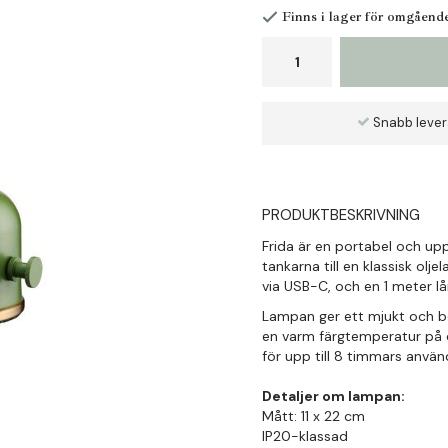
Finns i lager för omgåend
Snabb leve
PRODUKTBESKRIVNING
Frida är en portabel och up
tankarna till en klassisk ol
via USB-C, och en 1 meter lå
Lampan ger ett mjukt och be
en varm färgtemperatur på ci
för upp till 8 timmars använ
Detaljer om lampan:
Mått: 11 x 22 cm
IP20-klassad