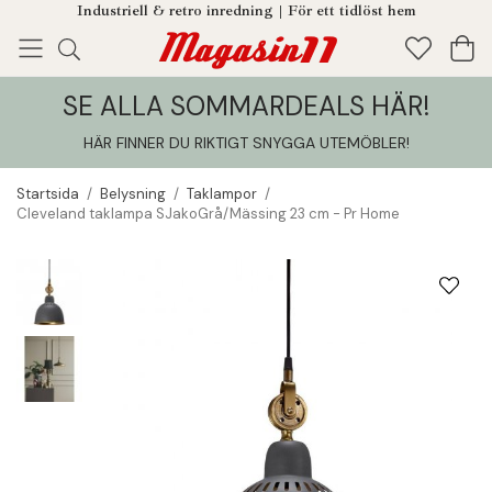
Industriell & retro inredning | För ett tidlöst hem
SE ALLA SOMMARDEALS HÄR!
Enjoy!
Tillagt i din varukorg
HÄR FINNER DU RIKTIGT SNYGGA UTEMÖBLER
!
Startsida
/
Belysning
/
Taklampor
/
Cleveland taklampa SJakoGrå/Mässing 23 cm - Pr Home