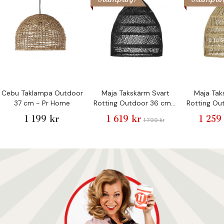
Cebu Taklampa Outdoor
Maja Takskärm Svart
Maja Tak
37 cm - Pr Home
Rotting Outdoor 36 cm -
Rotting Ou
Pr Home
Pr
1 199 kr
1 619 kr
1 259
1 799 kr