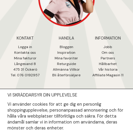
KONTAKT
HANDLA
INFORMATION
Logga in
Bloggen
Jobb
Kontakta oss
Inspiration
Om oss
Mina fakturo
r
Mina favoriter
Partners
Långesand 8
Returguide
Hållbarhet
475 31 Öcker
ö
Allmänna Villkor
Vår historia
Tel. 076 0192957
Bli återförsäljare
Affiliate Magasin 11
VI SKRÄDDARSYR DIN UPPLEVELSE
NYHETSBREV
Vi använder cookies för att ge dig en personlig
Såklart skall du ta del av våra bästa erbjudanden & nyheter!
shoppingupplevelse, personanpassad annonsering och för
hålla våra webbplatser tillförlitliga och säkra. För detta
ändamål samlar vi in information om användarna, deras
Din mail kommer endast användas till våra nyhetsbrev.
mönster och deras enheter.