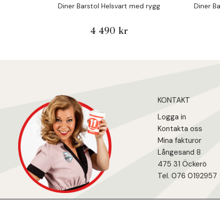
Diner Barstol Helsvart med rygg
Diner B
4 490 kr
KONTAKT
Logga in
Kontakta oss
Mina fakturo
r
Långesand 8
475 31 Öcker
ö
Tel. 076 0192957