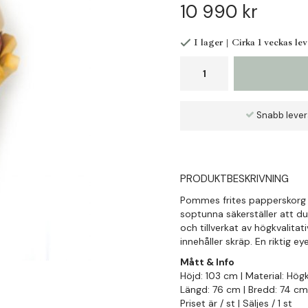
10 990 kr
I lager | Cirka 1 veckas le
Snabb leve
PRODUKTBESKRIVNING
Pommes frites papperskorg f
soptunna säkerställer att du 
och tillverkat av högkvalitat
innehåller skräp. En riktig e
Mått & Info
Höjd: 103 cm | Material: Högk
Längd: 76 cm | Bredd: 74 cm 
Priset är / st | Säljes / 1 st