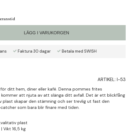
veranstid
LÄGG I VARUKORGEN
rans
Faktura 30 dagar
Betala med SWISH
ARTIKEL:
I-53
ör ditt hem, diner eller kafé. Denna pommes frites
kommer att njuta av att slänga ditt avfall. Det är ett blickfång
iv plast skapar den stämning och ser trevlig ut fast den
yecatcher som bara blir finare med tiden.
valitativ plast
| Vikt 16,5 kg