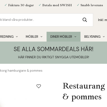
✓
Faktura 30 dagar
✓
Betala med SWISH
✓
Snabb leverans
NREDNING
MÖBLER
DINER MÖBLER
BELYSNING
SE ALLA SOMMARDEALS HÄR!
HÄR FINNER DU RIKTIGT SNYGGA UTEMÖBLER
!
skorg hamburgare & pommes
Restaurang
& pommes