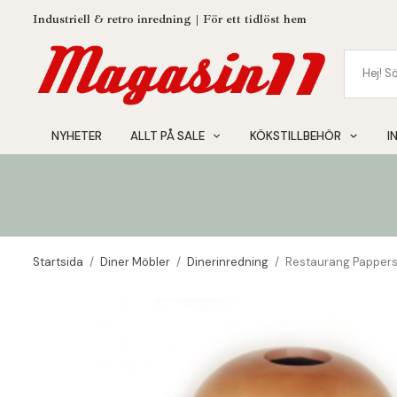
Industriell & retro inredning | För ett tidlöst hem
NYHETER
ALLT PÅ SALE
KÖKSTILLBEHÖR
I
Startsida
/
Diner Möbler
/
Dinerinredning
/
Restaurang Papper