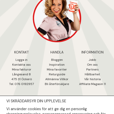
KONTAKT
HANDLA
INFORMATION
Logga in
Bloggen
Jobb
Kontakta oss
Inspiration
Om oss
Mina fakturo
r
Mina favoriter
Partners
Långesand 8
Returguide
Hållbarhet
475 31 Öcker
ö
Allmänna Villkor
Vår historia
Tel. 076 0192957
Bli återförsäljare
Affiliate Magasin 11
VI SKRÄDDARSYR DIN UPPLEVELSE
NYHETSBREV
Vi använder cookies för att ge dig en personlig
Såklart skall du ta del av våra bästa erbjudanden & nyheter!