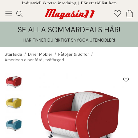
Industriell & retro inredning | För ett tidlöst hem
SE ALLA SOMMARDEALS HÄR!
Enjoy!
Tillagt i din varukorg
HÄR FINNER DU RIKTIGT SNYGGA UTEMÖBLER
!
Startsida
/
Diner Möbler
/
Fåtöljer & Soffor
/
American diner fåtölj tvåfärgad