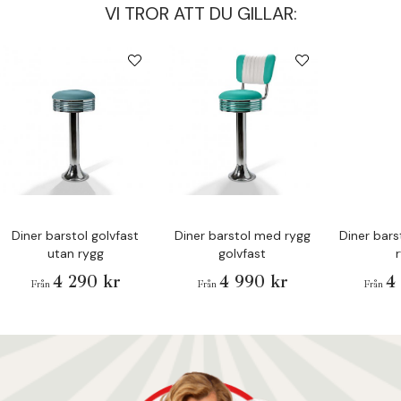
VI TROR ATT DU GILLAR:
Diner barstol golvfast
Diner barstol med rygg
Diner bars
utan rygg
golvfast
4 290 kr
4 990 kr
4
Från
Från
Från