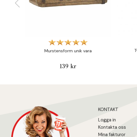
T
Murstensform unik vara
139 kr
KONTAKT
Logga in
Kontakta oss
Mina fakturo
r