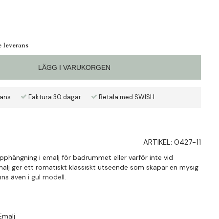
e leverans
LÄGG I VARUKORGEN
rans
Faktura 30 dagar
Betala med SWISH
ARTIKEL:
0427-11
pphängning i emalj för badrummet eller varför inte vid
malj ger ett romatiskt klassiskt utseende som skapar en mysig
nns även
i gul modell.
 Emalj