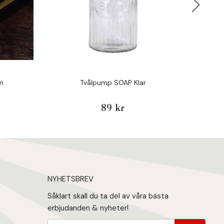
am
Tvålpump SOAP Klar
Gammalda
89 kr
NYHETSBREV
Såklart skall du ta del av våra bästa
erbjudanden & nyheter!