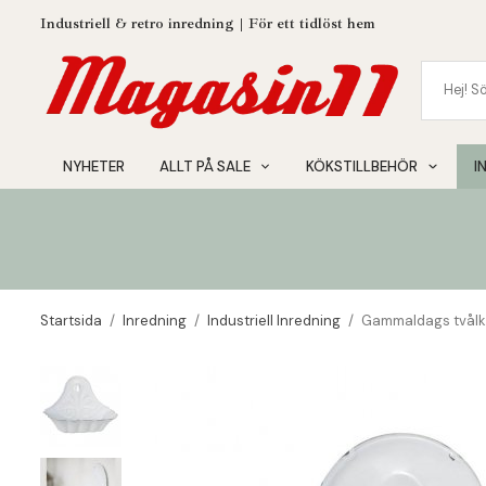
Industriell & retro inredning | För ett tidlöst hem
NYHETER
ALLT PÅ SALE
KÖKSTILLBEHÖR
I
Startsida
/
Inredning
/
Industriell Inredning
/
Gammaldags tvålko