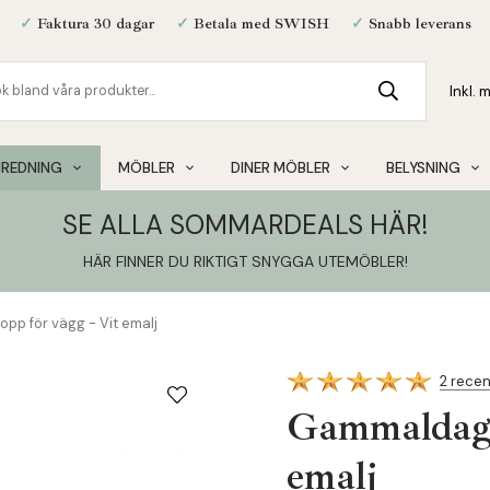
✓
Faktura 30 dagar
✓
Betala med SWISH
✓
Snabb leverans
NREDNING
MÖBLER
DINER MÖBLER
BELYSNING
SE ALLA SOMMARDEALS HÄR!
HÄR FINNER DU RIKTIGT SNYGGA UTEMÖBLER
!
pp för vägg - Vit emalj
2 rece
Gammaldags 
emalj