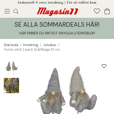
Industriell & retro inredning | För ett tidlöst hem
SE ALLA SOMMARDEALS HÄR!
Enjoy!
Tillagt i din varukorg
HÄR FINNER DU RIKTIGT SNYGGA UTEMÖBLER
!
Startsida
/
Inredning
/
Julsaker
/
Tomte stick 2 pack Grå/Beige 10 cm