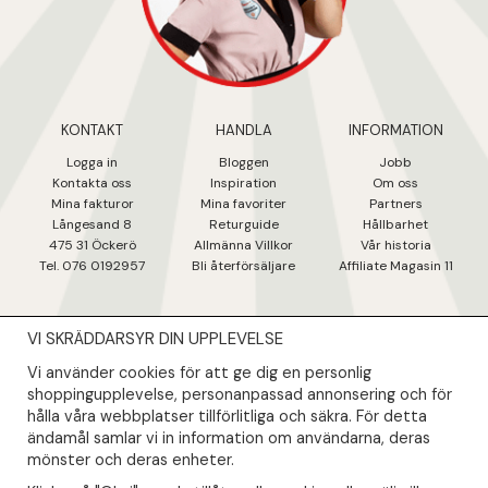
KONTAKT
HANDLA
INFORMATION
Logga in
Bloggen
Jobb
Kontakta oss
Inspiration
Om oss
Mina fakturo
r
Mina favoriter
Partners
Långesand 8
Returguide
Hållbarhet
475 31 Öcker
ö
Allmänna Villkor
Vår historia
Tel. 076 0192957
Bli återförsäljare
Affiliate Magasin 11
VI SKRÄDDARSYR DIN UPPLEVELSE
NYHETSBREV
Vi använder cookies för att ge dig en personlig
Såklart skall du ta del av våra bästa erbjudanden & nyheter!
shoppingupplevelse, personanpassad annonsering och för
hålla våra webbplatser tillförlitliga och säkra. För detta
ändamål samlar vi in information om användarna, deras
Din mail kommer endast användas till våra nyhetsbrev.
mönster och deras enheter.