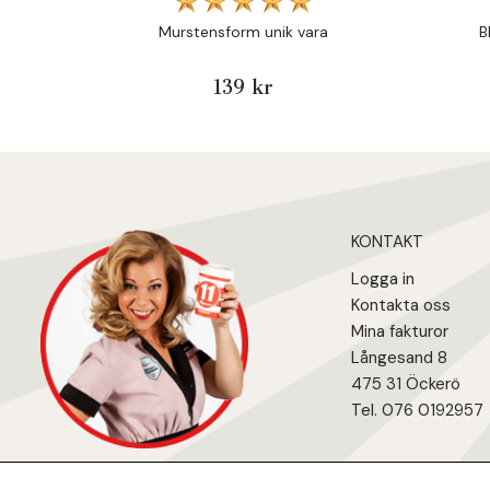
Murstensform unik vara
B
139 kr
KONTAKT
Logga in
Kontakta oss
Mina fakturo
r
Långesand 8
475 31 Öcker
ö
Tel. 076 0192957