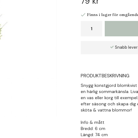
79 kr
Finns i lager för omgåend
Snabb leve
PRODUKTBESKRIVNING
Snygg konstgjord blomkvist
en härlig sommarkänsla. Liva
en vas eller korg till exemp
efter säsong och skapa dig
sköta & vattna blommor!
Info & mått
Bredd: 6 cm
Längd: 74 cm