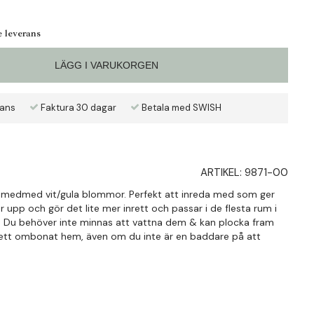
e leverans
LÄGG I VARUKORGEN
rans
Faktura 30 dagar
Betala med SWISH
ARTIKEL:
9871-00
 medmed vit/gula blommor. Perfekt att inreda med som ger
r upp och gör det lite mer inrett och passar i de flesta rum i
el. Du behöver inte minnas att vattna dem & kan plocka fram
 ett ombonat hem, även om du inte är en baddare på att