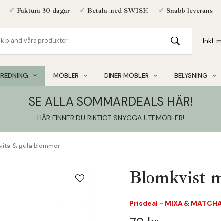
✓
Faktura 30 dagar
✓
Betala med SWISH
✓
Snabb leverans
NREDNING
MÖBLER
DINER MÖBLER
BELYSNING
SE ALLA SOMMARDEALS HÄR!
HÄR FINNER DU RIKTIGT SNYGGA UTEMÖBLER
!
vita & gula blommor
Blomkvist m
Prisdeal - MIXA & MATCHA 