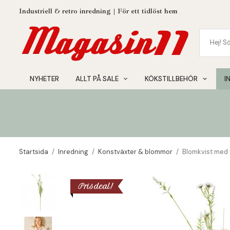
Industriell & retro inredning | För ett tidlöst hem
NYHETER
ALLT PÅ SALE
KÖKSTILLBEHÖR
I
Startsida
/
Inredning
/
Konstväxter & blommor
/
Blomkvist med 
Prisdeal!