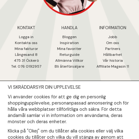
KONTAKT
HANDLA
INFORMATION
Logga in
Bloggen
Jobb
Kontakta oss
Inspiration
Om oss
Mina fakturo
r
Mina favoriter
Partners
Långesand 8
Returguide
Hållbarhet
475 31 Öcker
ö
Allmänna Villkor
Vår historia
Tel. 076 0192957
Bli återförsäljare
Affiliate Magasin 11
VI SKRÄDDARSYR DIN UPPLEVELSE
NYHETSBREV
Vi använder cookies för att ge dig en personlig
Såklart skall du ta del av våra bästa erbjudanden & nyheter!
shoppingupplevelse, personanpassad annonsering och för
hålla våra webbplatser tillförlitliga och säkra. För detta
ändamål samlar vi in information om användarna, deras
Din mail kommer endast användas till våra nyhetsbrev.
mönster och deras enheter.
Klicka på "Okej" om du tillåter alla cookies eller välj vilka
cookies du tillåter och vilka du vill stänga av genom att