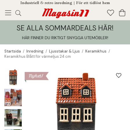
Industriell & retro inredning | För ett tidlöst hem
SE ALLA SOMMARDEALS HÄR!
Enjoy!
Tillagt i din varukorg
HÄR FINNER DU RIKTIGT SNYGGA UTEMÖBLER
!
Startsida
/
Inredning
/
Ljusstakar & Ljus
/
Keramikhus
/
Keramikhus Blått för värmeljus 24 cm
Nyhet!