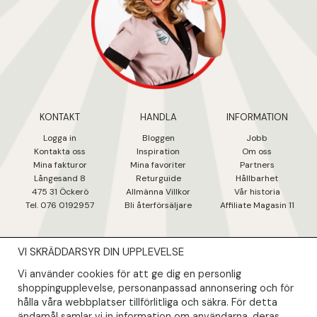
KONTAKT
HANDLA
INFORMATION
Logga in
Bloggen
Jobb
Kontakta oss
Inspiration
Om oss
Mina fakturo
r
Mina favoriter
Partners
Långesand 8
Returguide
Hållbarhet
475 31 Öcker
ö
Allmänna Villkor
Vår historia
Tel. 076 0192957
Bli återförsäljare
Affiliate Magasin 11
VI SKRÄDDARSYR DIN UPPLEVELSE
NYHETSBREV
Vi använder cookies för att ge dig en personlig
Såklart skall du ta del av våra bästa erbjudanden & nyheter!
shoppingupplevelse, personanpassad annonsering och för
hålla våra webbplatser tillförlitliga och säkra. För detta
ändamål samlar vi in information om användarna, deras