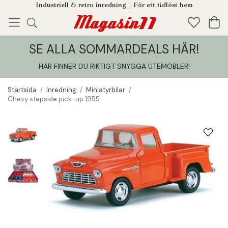
Industriell & retro inredning | För ett tidlöst hem
SE ALLA SOMMARDEALS HÄR!
Enjoy!
Tillagt i din varukorg
HÄR FINNER DU RIKTIGT SNYGGA UTEMÖBLER
!
Startsida
/
Inredning
/
Miniatyrbilar
/
Chevy stepside pick-up 1955