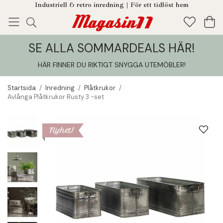
Industriell & retro inredning | För ett tidlöst hem
SE ALLA SOMMARDEALS HÄR!
Enjoy!
Tillagt i din varukorg
HÄR FINNER DU RIKTIGT SNYGGA UTEMÖBLER
!
Startsida
/
Inredning
/
Plåtkrukor
/
Avlånga Plåtkrukor Rusty 3 -set
Nyhet!