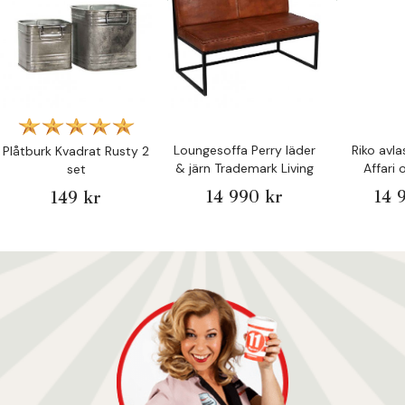
Loungesoffa Perry läder
Riko avl
Plåtburk Kvadrat Rusty 2
& järn Trademark Living
Affari
set
14 990 kr
14 
149 kr