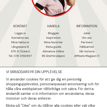
KONTAKT
HANDLA
INFORMATION
Logga in
Bloggen
Jobb
Kontakta oss
Inspiration
Om oss
Mina fakturo
r
Mina favoriter
Partners
Långesand 8
Returguide
Hållbarhet
475 31 Öcker
ö
Allmänna Villkor
Vår historia
Tel. 076 0192957
Bli återförsäljare
Affiliate Magasin 11
VI SKRÄDDARSYR DIN UPPLEVELSE
NYHETSBREV
Vi använder cookies för att ge dig en personlig
Såklart skall du ta del av våra bästa erbjudanden & nyheter!
shoppingupplevelse, personanpassad annonsering och för
hålla våra webbplatser tillförlitliga och säkra. För detta
ändamål samlar vi in information om användarna, deras
Din mail kommer endast användas till våra nyhetsbrev.
mönster och deras enheter.
Klicka på "Okej" om du tillåter alla cookies eller välj vilka