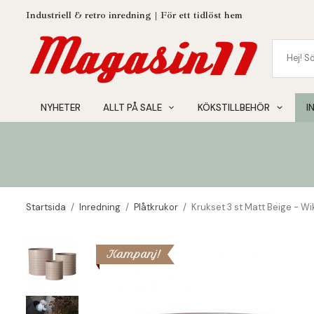
Industriell & retro inredning | För ett tidlöst hem
NYHETER
ALLT PÅ SALE
KÖKSTILLBEHÖR
I
Startsida
/
Inredning
/
Plåtkrukor
/
Krukset 3 st Matt Beige - W
Kampanj!