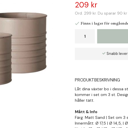
209 kr
Ord.
299 kr
. Du sparar
90 kr
Finns i lager för omgåend
Snabb leve
PRODUKTBESKRIVNING
Låt dina växter bo i dessa st
kommer i set om 3 st. Desig
håller tätt.
Mått & Info
Färg: Matt Sand | Set om 3 
Innermått: Ø 17,5 | Ø 14,5, | Ø