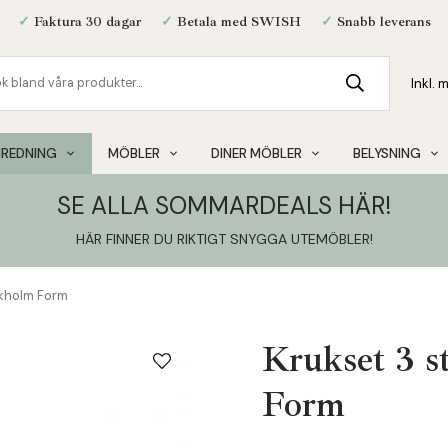
✓
Faktura 30 dagar
✓
Betala med SWISH
✓
Snabb leverans
NREDNING
MÖBLER
DINER MÖBLER
BELYSNING
SE ALLA SOMMARDEALS HÄR!
HÄR FINNER DU RIKTIGT SNYGGA UTEMÖBLER
!
ikholm Form
Krukset 3 s
Form