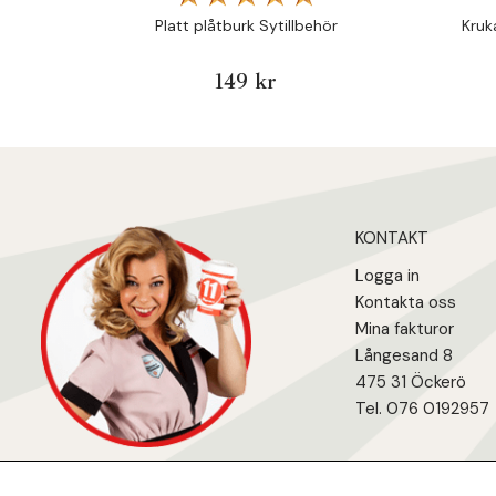
Platt plåtburk Sytillbehör
Kruk
149 kr
KONTAKT
Logga in
Kontakta oss
Mina fakturo
r
Långesand 8
475 31 Öcker
ö
Tel. 076 0192957