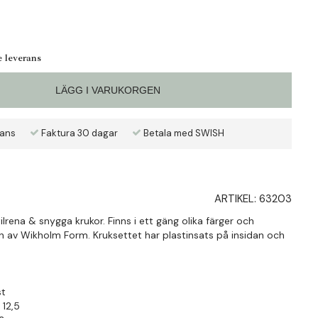
e leverans
LÄGG I VARUKORGEN
rans
Faktura 30 dagar
Betala med SWISH
ARTIKEL:
63203
ilrena & snygga krukor. Finns i ett gäng olika färger och
n av Wikholm Form. Kruksettet har plastinsats på insidan och
st
 12,5