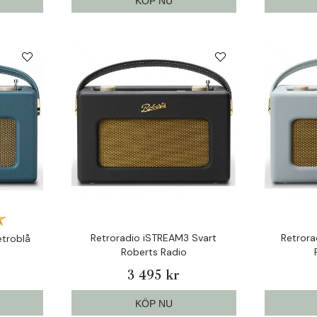
KÖP NU
Retroradio iSTREAM3 Svart
Retrora
etroblå
Roberts Radio
3 495 kr
KÖP NU