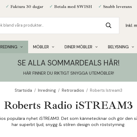
✓
Faktura 30 dagar
✓
Betala med SWISH
✓
Snabb leverans
NREDNING
MÖBLER
DINER MÖBLER
BELYSNING
SE ALLA SOMMARDEALS HÄR!
HÄR FINNER DU RIKTIGT SNYGGA UTEMÖBLER
!
Startsida
/
Inredning
/
Retroradios
/
Roberts Istream3
Roberts Radio iSTREAM3
dios populära nyhet iSTREAM3. Det som kännetecknar och gör den så
har superbt ljud, snygg & stilren design och röststyrning.