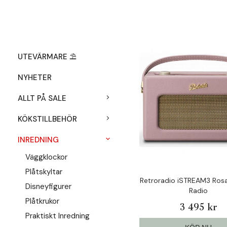
UTEVÄRMARE ⛱️
NYHETER
ALLT PÅ SALE
KÖKSTILLBEHÖR
INREDNING
Väggklockor
Plåtskyltar
Retroradio iSTREAM3 Ros
Disneyfigurer
Radio
Plåtkrukor
3 495 kr
Praktiskt Inredning