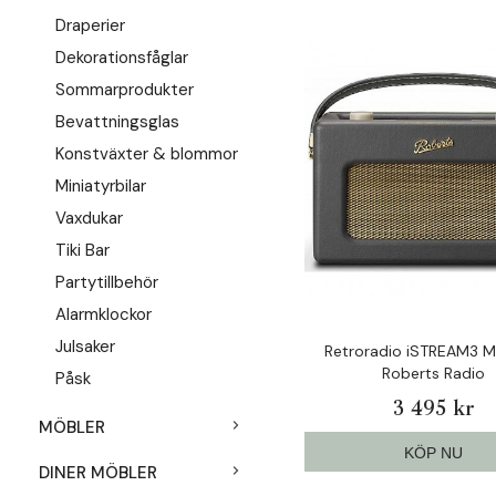
Draperier
Dekorationsfåglar
Sommarprodukter
Bevattningsglas
Konstväxter & blommor
Miniatyrbilar
Vaxdukar
Tiki Bar
Partytillbehör
Alarmklockor
Julsaker
Retroradio iSTREAM3 M
Roberts Radio
Påsk
3 495 kr
MÖBLER
KÖP NU
DINER MÖBLER