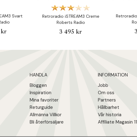
REAM3 Svart
Retroradi
Retroradio iSTREAM3 Creme
Radio
Ro
Roberts Radio
 kr
3 495 kr
HANDLA
INFORMATION
Bloggen
Jobb
Inspiration
Om oss
Mina favoriter
Partners
Returguide
Hållbarhet
Allmänna Villkor
Vår historia
Bli återförsäljare
Affiliate Magasin 1