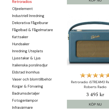
KÖP NU
Retroradios
Oljeelement
Industriell Inredning
Dekorativa Fågelburar
Fågelbad & Fågelmatare
Kattsaker
Hundsaker
Inredning Uteplats
Ljusstakar & Ljus
Italienska porslinsdjur
Eldstad Inomhus
Vaser och blomtillbehör
Retroradio iSTREAM3 R
Korgar & Förvaring
Roberts Radio
Badrumsdetaljer
3 495 kr
Fotogenlampor
KÖP NU
Infravärmare