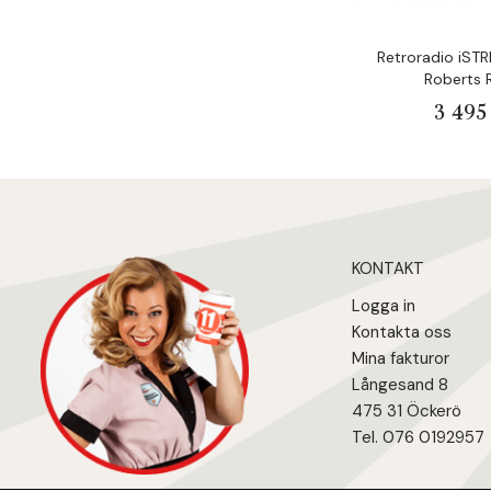
Retroradio iST
Roberts 
3 495
KONTAKT
Logga in
Kontakta oss
Mina fakturo
r
Långesand 8
475 31 Öcker
ö
Tel. 076 0192957