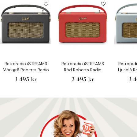
Retroradio iSTREAM3
Retroradio iSTREAM3
Retrorad
Mörkgrå Roberts Radio
Röd Roberts Radio
Ljusblå R
3 495 kr
3 495 kr
3 4