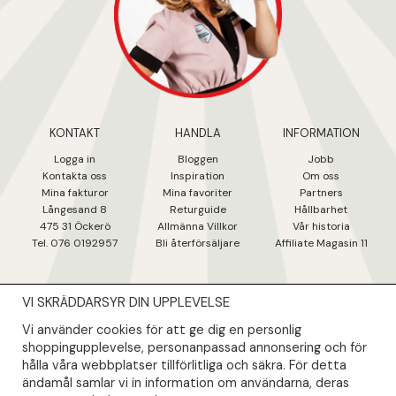
KONTAKT
HANDLA
INFORMATION
Logga in
Bloggen
Jobb
Kontakta oss
Inspiration
Om oss
Mina fakturo
r
Mina favoriter
Partners
Långesand 8
Returguide
Hållbarhet
475 31 Öcker
ö
Allmänna Villkor
Vår historia
Tel. 076 0192957
Bli återförsäljare
Affiliate Magasin 11
VI SKRÄDDARSYR DIN UPPLEVELSE
NYHETSBREV
Vi använder cookies för att ge dig en personlig
Såklart skall du ta del av våra bästa erbjudanden & nyheter!
shoppingupplevelse, personanpassad annonsering och för
hålla våra webbplatser tillförlitliga och säkra. För detta
ändamål samlar vi in information om användarna, deras