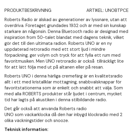
PRODUKTBESKRIVNING
ARTIKEL:
UNOBTPCE
Roberts Radio är älskad av generationer av lyssnare, utan att
överdriva. Företaget grundades 1932 och är med sin kunskap
starkare än någonsin. Denna Bluetooth radio är designad med
inspiration from 50-talet blandat med dagens teknik, vilket
gör det till den ultimata radion. Roberts UNO är en ny
uppdaterad retroradio med ett stort ljud i mindre
förpackning, ger volym och tryck för att fylla ett rum med
favoritmusiken. Men UNO retroradio är också tillräckligt lite
för att lätt följa med ut på altanen eller på resan.
Roberts UNO i denna härliga cremefärg är en kvalitetsradio
allt i ett med kristallklar mottagning, snabbvalsknappar för
favoritstationerna som är enkelt och snabbt att välja. Som
med alla ROBERTS produkter står ljudet i centrum, mycket
tid har lagts på akustiken i denna stilbildande radio.
Det går också att använda Roberts radio
UNO som väckarklocka då den har inbygd klockradio med 2
olika väckningstider och snooze.
Teknisk information: