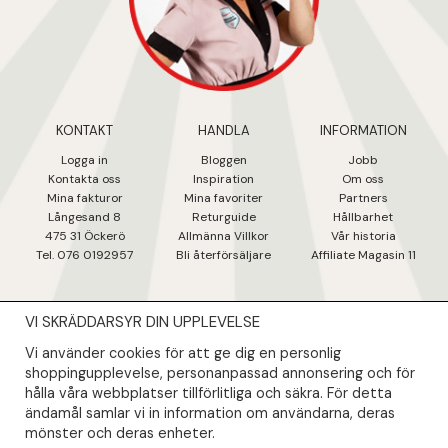
KONTAKT
HANDLA
INFORMATION
Logga in
Bloggen
Jobb
Kontakta oss
Inspiration
Om oss
Mina fakturo
r
Mina favoriter
Partners
Långesand 8
Returguide
Hållbarhet
475 31 Öcker
ö
Allmänna Villkor
Vår historia
Tel. 076 0192957
Bli återförsäljare
Affiliate Magasin 11
VI SKRÄDDARSYR DIN UPPLEVELSE
NYHETSBREV
Vi använder cookies för att ge dig en personlig
Såklart skall du ta del av våra bästa erbjudanden & nyheter!
shoppingupplevelse, personanpassad annonsering och för
hålla våra webbplatser tillförlitliga och säkra. För detta
ändamål samlar vi in information om användarna, deras
Din mail kommer endast användas till våra nyhetsbrev.
mönster och deras enheter.