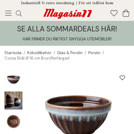
Industriell & retro inredning | För ett tidlöst hem
SE ALLA SOMMARDEALS HÄR!
Enjoy!
Tillagt i din varukorg
HÄR FINNER DU RIKTIGT SNYGGA UTEMÖBLER
!
Startsida
/
Kökstillbehör
/
Glas & Porslin
/
Porslin
/
Costa Skål Ø 16 cm Brun/flerfärgad