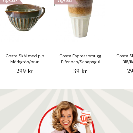
Nyhet!
Nyhet!
Costa Skål med pip
Costa Espressomugg
Costa S
Mörkgrön/brun
Elfenben/Senapsgul
Blå/f
299 kr
39 kr
29