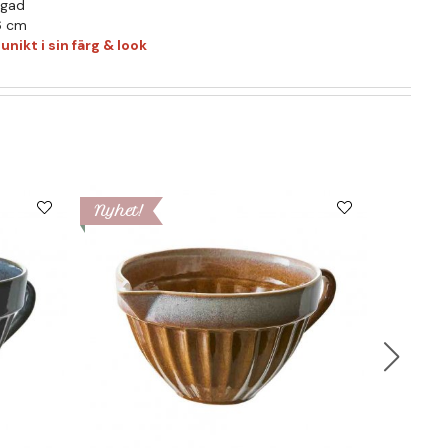
rgad
16 cm
nikt i sin färg & look
Nyhet!