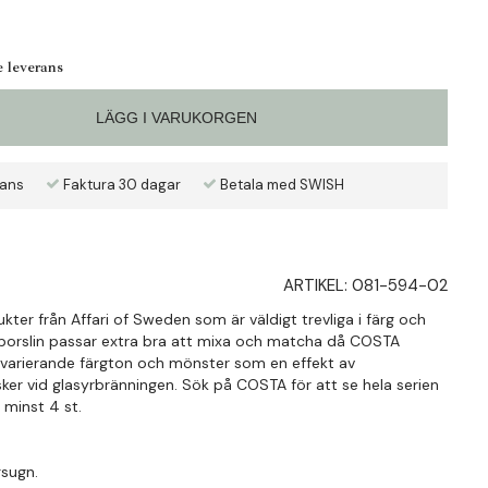
e leverans
LÄGG I VARUKORGEN
rans
Faktura 30 dagar
Betala med SWISH
ARTIKEL:
081-594-02
ter från Affari of Sweden som är väldigt trevliga i färg och
sporslin passar extra bra att mixa och matcha då COSTA
varierande färgton och mönster som en effekt av
ker vid glasyrbränningen. Sök på COSTA för att se hela serien
 i minst 4 st.
gsugn.