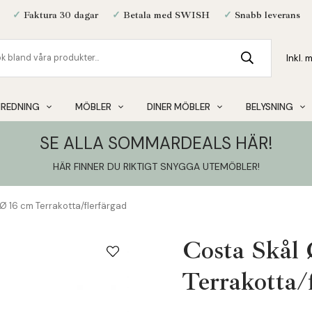
✓
Faktura 30 dagar
✓
Betala med SWISH
✓
Snabb leverans
NREDNING
MÖBLER
DINER MÖBLER
BELYSNING
SE ALLA SOMMARDEALS HÄR!
HÄR FINNER DU RIKTIGT SNYGGA UTEMÖBLER
!
Ø 16 cm Terrakotta/flerfärgad
Costa Skål 
Terrakotta/