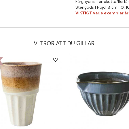
Färgnyans: Terrakotta/flerfä
Stengods | Höjd: 8 cm | Ø: 
VIKTIGT varje exemplar är u
VI TROR ATT DU GILLAR: