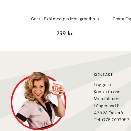
Costa Skål med pip Mörkgrön/brun
Costa Es
299 kr
KONTAKT
Logga in
Kontakta oss
Mina fakturo
r
Långesand 8
475 31 Öcker
ö
Tel. 076 0192957