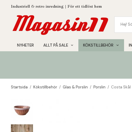
Industriell & retro inredning | För ett tidlöst hem
NYHETER
ALLT PÅ SALE
KÖKSTILLBEHÖR
I
Startsida
/
Kökstillbehör
/
Glas & Porslin
/
Porslin
/
Costa Skål 