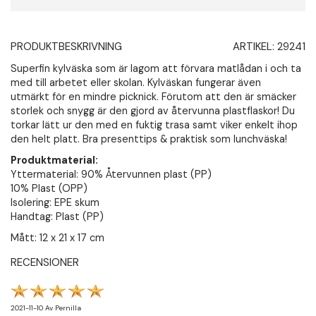
PRODUKTBESKRIVNING
ARTIKEL:
29241
Superfin kylväska som är lagom att förvara matlådan i och ta
med till arbetet eller skolan. Kylväskan fungerar även
utmärkt för en mindre picknick. Förutom att den är smäcker
storlek och snygg är den gjord av återvunna plastflaskor! Du
torkar lätt ur den med en fuktig trasa samt viker enkelt ihop
den helt platt. Bra presenttips & praktisk som lunchväska!
Produktmaterial:
Yttermaterial: 90% Återvunnen plast (PP)
10% Plast (OPP)
Isolering: EPE skum
Handtag: Plast (PP)
Mått: 12 x 21 x 17 cm
RECENSIONER
2021-11-10
Av
Pernilla