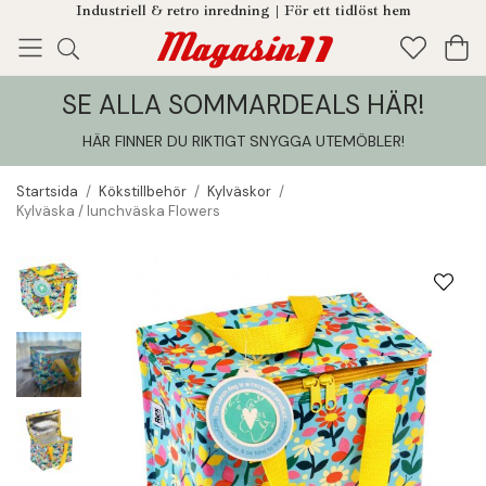
Industriell & retro inredning | För ett tidlöst hem
SE ALLA SOMMARDEALS HÄR!
Enjoy!
Tillagt i din varukorg
HÄR FINNER DU RIKTIGT SNYGGA UTEMÖBLER
!
Startsida
/
Kökstillbehör
/
Kylväskor
/
Kylväska / lunchväska Flowers