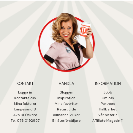
KONTAKT
HANDLA
INFORMATION
Logga in
Bloggen
Jobb
Kontakta oss
Inspiration
Om oss
Mina fakturo
r
Mina favoriter
Partners
Långesand 8
Returguide
Hållbarhet
475 31 Öcker
ö
Allmänna Villkor
Vår historia
Tel. 076 0192957
Bli återförsäljare
Affiliate Magasin 11