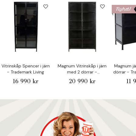
Nyhet!
Vitrinskåp Spencer i järn
Magnum Vitrinskåp i järn
Magnum jä
- Trademark Living
med 2 dörrar -
dörrar - Tr
Trademark Living
16 990 kr
20 990 kr
11 