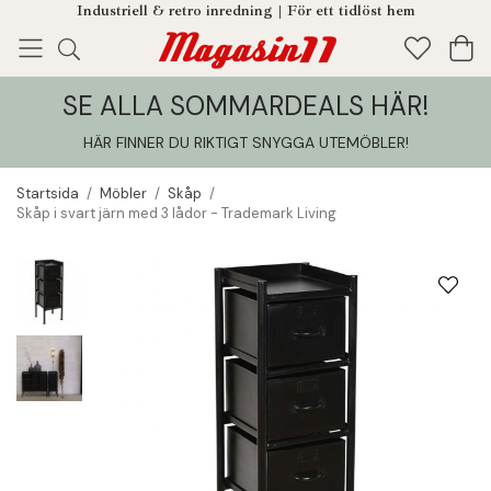
Industriell & retro inredning | För ett tidlöst hem
SE ALLA SOMMARDEALS HÄR!
Enjoy!
Tillagt i din varukorg
HÄR FINNER DU RIKTIGT SNYGGA UTEMÖBLER
!
Startsida
/
Möbler
/
Skåp
/
Skåp i svart järn med 3 lådor - Trademark Living