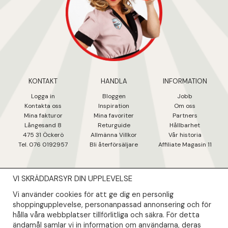
KONTAKT
HANDLA
INFORMATION
Logga in
Bloggen
Jobb
Kontakta oss
Inspiration
Om oss
Mina fakturo
r
Mina favoriter
Partners
Långesand 8
Returguide
Hållbarhet
475 31 Öcker
ö
Allmänna Villkor
Vår historia
Tel. 076 0192957
Bli återförsäljare
Affiliate Magasin 11
VI SKRÄDDARSYR DIN UPPLEVELSE
NYHETSBREV
Vi använder cookies för att ge dig en personlig
Såklart skall du ta del av våra bästa erbjudanden & nyheter!
shoppingupplevelse, personanpassad annonsering och för
hålla våra webbplatser tillförlitliga och säkra. För detta
ändamål samlar vi in information om användarna, deras