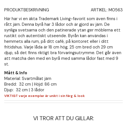
PRODUKTBESKRIVNING
ARTIKEL:
M0563
Här har vi en äkta Trademark Living-favorit som även finns i
rått järn. Denna byrå har 3 lådor och är gjord av järn. De
synliga svetsarna och den patinerade ytan ger möblerna ett
rustikt och autentiskt utseende. Byrån kan användas i
hemmets alla rum, på ditt café, på kontoret eller i ditt
fritidshus. Varje låda är 18 cm hög, 25 cm bred och 29 cm
djup, så det finns riktigt bra förvaringsutrymme. Det går även
att matcha den med en byrå med samma lådor fast med 9
st.
Mått & Info
Material: Svartmålat järn
Bredd: 32 cm | Höjd: 86 cm
Djup: 32 cm | 3 lådor
VIKTIGT varje exemplar är unikt i sin färg & look
VI TROR ATT DU GILLAR: