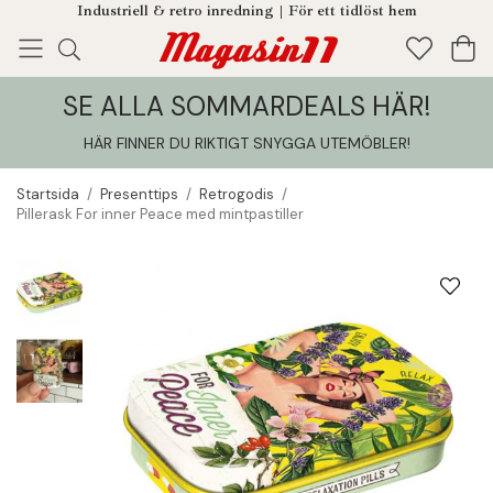
Industriell & retro inredning | För ett tidlöst hem
SE ALLA SOMMARDEALS HÄR!
Enjoy!
Tillagt i din varukorg
HÄR FINNER DU RIKTIGT SNYGGA UTEMÖBLER
!
Startsida
/
Presenttips
/
Retrogodis
/
Pillerask For inner Peace med mintpastiller