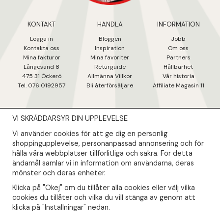
KONTAKT
HANDLA
INFORMATION
Logga in
Bloggen
Jobb
Kontakta oss
Inspiration
Om oss
Mina fakturo
r
Mina favoriter
Partners
Långesand 8
Returguide
Hållbarhet
475 31 Öcker
ö
Allmänna Villkor
Vår historia
Tel. 076 0192957
Bli återförsäljare
Affiliate Magasin 11
VI SKRÄDDARSYR DIN UPPLEVELSE
NYHETSBREV
Vi använder cookies för att ge dig en personlig
Såklart skall du ta del av våra bästa erbjudanden & nyheter!
shoppingupplevelse, personanpassad annonsering och för
hålla våra webbplatser tillförlitliga och säkra. För detta
ändamål samlar vi in information om användarna, deras
Din mail kommer endast användas till våra nyhetsbrev.
mönster och deras enheter.
Klicka på "Okej" om du tillåter alla cookies eller välj vilka
cookies du tillåter och vilka du vill stänga av genom att
klicka på "Inställningar" nedan.