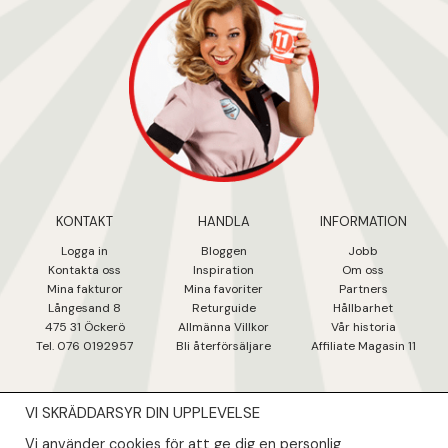
KONTAKT
HANDLA
INFORMATION
Logga in
Bloggen
Jobb
Kontakta oss
Inspiration
Om oss
Mina fakturo
r
Mina favoriter
Partners
Långesand 8
Returguide
Hållbarhet
475 31 Öcker
ö
Allmänna Villkor
Vår historia
Tel. 076 0192957
Bli återförsäljare
Affiliate Magasin 11
VI SKRÄDDARSYR DIN UPPLEVELSE
NYHETSBREV
Vi använder cookies för att ge dig en personlig
Såklart skall du ta del av våra bästa erbjudanden & nyheter!