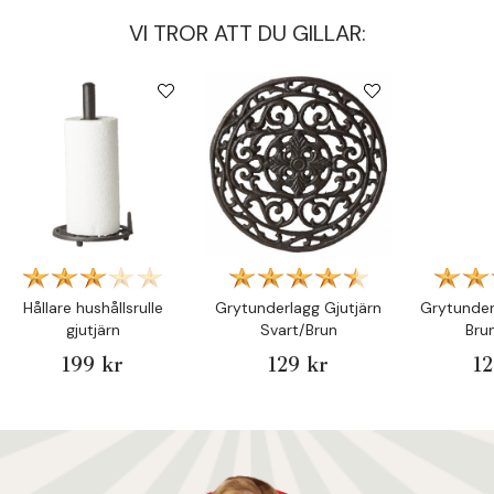
VI TROR ATT DU GILLAR:
Hållare hushållsrulle
Grytunderlagg Gjutjärn
Grytunder
gjutjärn
Svart/Brun
Bru
199 kr
129 kr
12