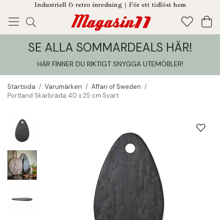
Industriell & retro inredning | För ett tidlöst hem
SE ALLA SOMMARDEALS HÄR!
Enjoy!
Tillagt i din varukorg
HÄR FINNER DU RIKTIGT SNYGGA UTEMÖBLER
!
Startsida
/
Varumärken
/
Affari of Sweden
/
Portland Skärbräda 40 x 25 cm Svart