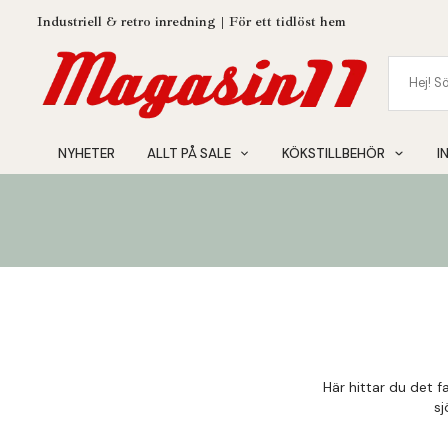
Industriell & retro inredning | För ett tidlöst hem
NYHETER
ALLT PÅ SALE
KÖKSTILLBEHÖR
I
Här hittar du det 
sj