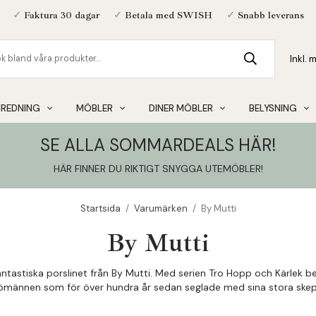
✓
Faktura 30 dagar
✓
Betala med SWISH
✓
Snabb leverans
NREDNING
MÖBLER
DINER MÖBLER
BELYSNING
SE ALLA SOMMARDEALS HÄR!
HÄR FINNER DU RIKTIGT SNYGGA UTEMÖBLER
!
Startsida
/
Varumärken
/
By Mutti
By Mutti
fantastiska porslinet från By Mutti. Med serien Tro Hopp och Kärlek b
ömännen som för över hundra år sedan seglade med sina stora skep