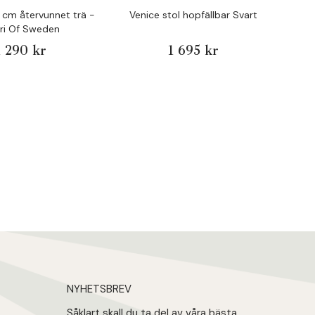
6 cm återvunnet trä -
Venice stol hopfällbar Svart
Kaid
ari Of Sweden
1 290 kr
1 695 kr
NYHETSBREV
Såklart skall du ta del av våra bästa