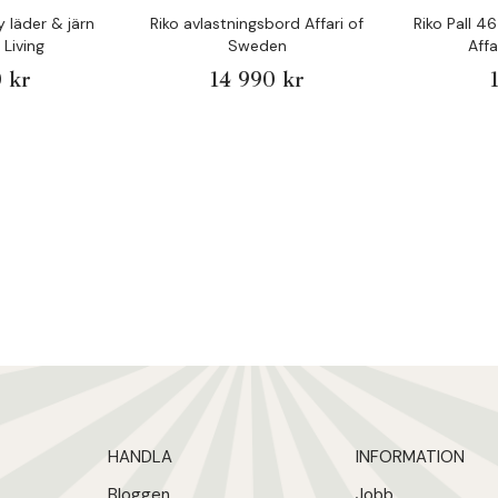
 läder & järn
Riko avlastningsbord Affari of
Riko Pall 4
Living
Sweden
Aff
 kr
14 990 kr
HANDLA
INFORMATION
Bloggen
Jobb