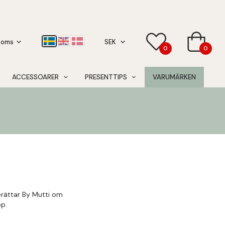
0
0
ACCESSOARER
PRESENTTIPS
VARUMÄRKEN
erättar By Mutti om
p.