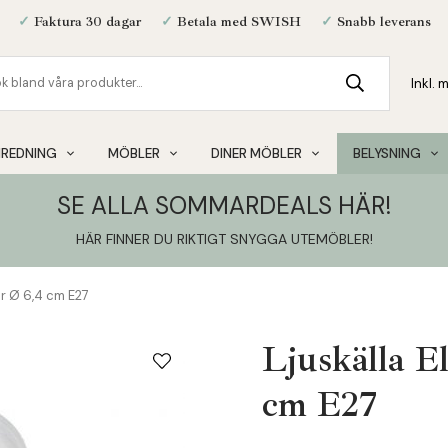
✓
Faktura 30 dagar
✓
Betala med SWISH
✓
Snabb leverans
NREDNING
MÖBLER
DINER MÖBLER
BELYSNING
SE ALLA SOMMARDEALS HÄR!
HÄR FINNER DU RIKTIGT SNYGGA UTEMÖBLER
!
ar Ø 6,4 cm E27
Ljuskälla E
cm E27