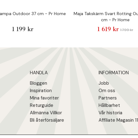
lampa Outdoor 37 cm - Pr Home
Maja Takskärm Svart Rotting O
cm - Pr Home
1 199 kr
1 619 kr
1 799 kr
HANDLA
INFORMATION
Bloggen
Jobb
Inspiration
Om oss
Mina favoriter
Partners
Returguide
Hållbarhet
Allmänna Villkor
Vår historia
Bli återförsäljare
Affiliate Magasin 1