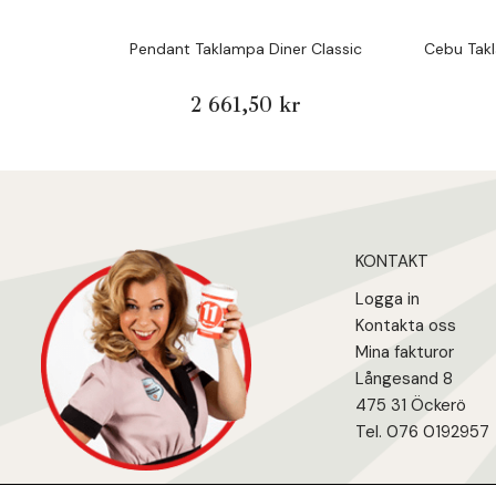
Pendant Taklampa Diner Classic
Cebu Tak
2 661,50 kr
KONTAKT
Logga in
Kontakta oss
Mina fakturo
r
Långesand 8
475 31 Öcker
ö
Tel. 076 0192957