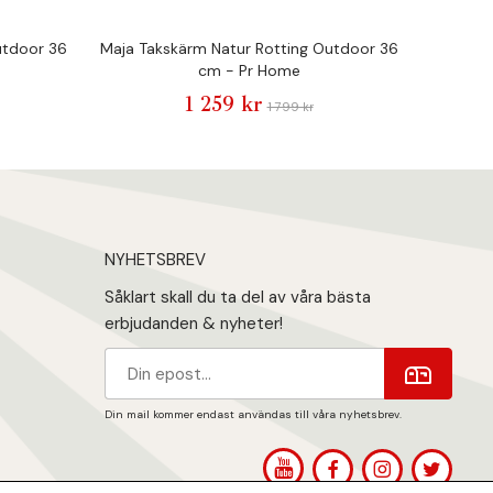
utdoor 36
Maja Takskärm Natur Rotting Outdoor 36
Cebu
cm - Pr Home
1 259 kr
1 799 kr
NYHETSBREV
Såklart skall du ta del av våra bästa
erbjudanden & nyheter!
Din mail kommer endast användas till våra nyhetsbrev.
1