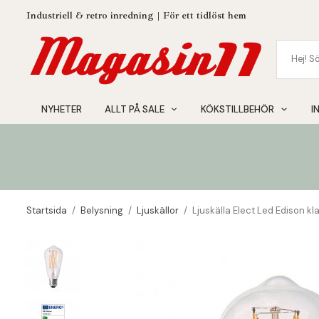
Industriell & retro inredning | För ett tidlöst hem
NYHETER
ALLT PÅ SALE
KÖKSTILLBEHÖR
I
Startsida
/
Belysning
/
Ljuskällor
/
Ljuskälla Elect Led Edison kl