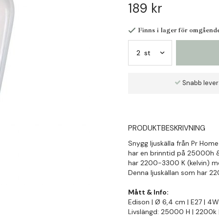
189 kr
Finns i lager för omgåend
Snabb leve
PRODUKTBESKRIVNING
Snygg ljuskälla från Pr Hom
har en brinntid på 25000h & 
har 2200-3300 K (kelvin) me
Denna ljuskällan som har 2200
Mått & Info:
Edison | Ø 6,4 cm | E27 | 4W
Livslängd: 25000 H | 2200k