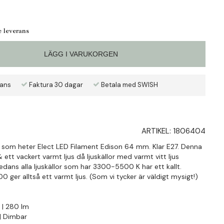
e leverans
LÄGG I VARUKORGEN
rans
Faktura 30 dagar
Betala med SWISH
ARTIKEL:
1806404
e som heter Elect LED Filament Edison 64 mm. Klar E27. Denna
ett vackert varmt ljus då ljuskällor med varmt vitt ljus
dans alla ljuskällor som har 3300-5500 K har ett kallt.
 ger alltså ett varmt ljus. (Som vi tycker är väldigt mysigt!)
 | 280 lm
 | Dimbar