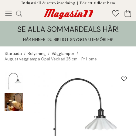
Industriell & retro inredning | För ett tidlöst hem
SE ALLA SOMMARDEALS HÄR!
Enjoy!
Tillagt i din varukorg
HÄR FINNER DU RIKTIGT SNYGGA UTEMÖBLER
!
Startsida
/
Belysning
/
Vägglampor
/
August vägglampa Opal Veckad 25 cm - Pr Home