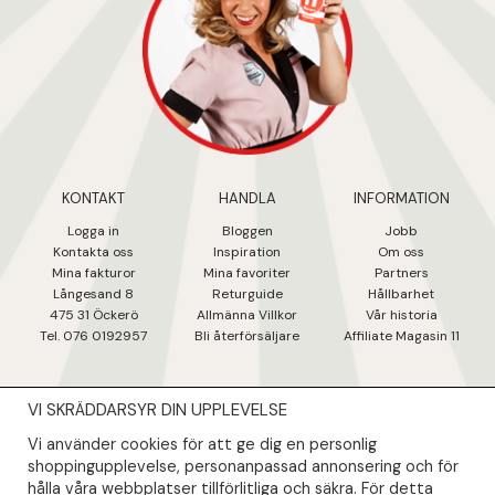
KONTAKT
HANDLA
INFORMATION
Logga in
Bloggen
Jobb
Kontakta oss
Inspiration
Om oss
Mina fakturo
r
Mina favoriter
Partners
Långesand 8
Returguide
Hållbarhet
475 31 Öcker
ö
Allmänna Villkor
Vår historia
Tel. 076 0192957
Bli återförsäljare
Affiliate Magasin 11
VI SKRÄDDARSYR DIN UPPLEVELSE
NYHETSBREV
Vi använder cookies för att ge dig en personlig
Såklart skall du ta del av våra bästa erbjudanden & nyheter!
shoppingupplevelse, personanpassad annonsering och för
hålla våra webbplatser tillförlitliga och säkra. För detta