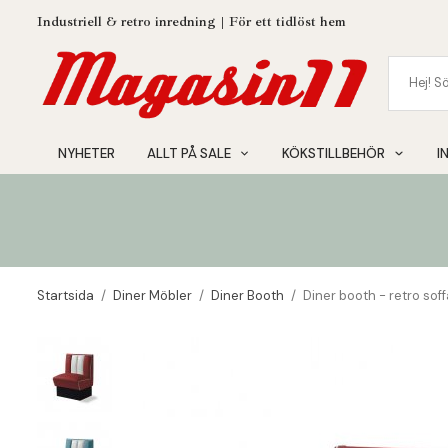
Industriell & retro inredning | För ett tidlöst hem
NYHETER
ALLT PÅ SALE
KÖKSTILLBEHÖR
I
Startsida
/
Diner Möbler
/
Diner Booth
/
Diner booth - retro sof