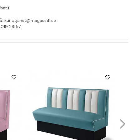
rhet)
på:
kundtjanst@magasin11.se
 019 29 57
.