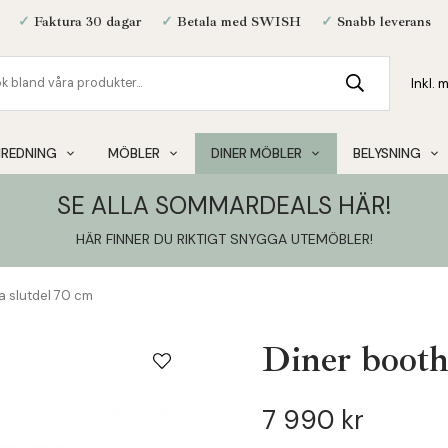
✓
Faktura 30 dagar
✓
Betala med SWISH
✓
Snabb leverans
NREDNING
MÖBLER
DINER MÖBLER
BELYSNING
SE ALLA SOMMARDEALS HÄR!
HÄR FINNER DU RIKTIGT SNYGGA UTEMÖBLER
!
fa slutdel 70 cm
Diner booth 
7 990 kr