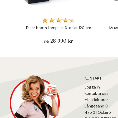
Dine
Diner booth komplett 3-delar 120 cm
28 990 kr
Från
KONTAKT
Logga in
Kontakta oss
Mina fakturo
r
Långesand 8
475 31 Öcker
ö