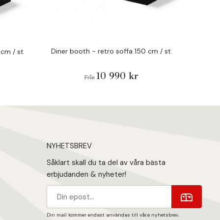
Diner booth - retro soffa 150 cm / st
Diner boo
 cm / st
10 990 kr
Från
NYHETSBREV
Såklart skall du ta del av våra bästa
erbjudanden & nyheter!
Din mail kommer endast användas till våra nyhetsbrev.