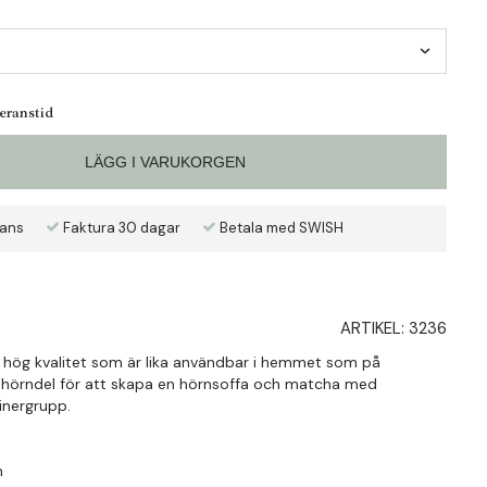
veranstid
LÄGG I VARUKORGEN
rans
Faktura 30 dagar
Betala med SWISH
ARTIKEL:
3236
 av hög kvalitet som är lika användbar i hemmet som på
hörndel för att skapa en hörnsoffa och matcha med
dinergrupp.
cm