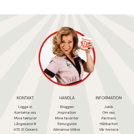
KONTAKT
HANDLA
INFORMATION
Logga in
Bloggen
Jobb
Kontakta oss
Inspiration
Om oss
Mina fakturo
r
Mina favoriter
Partners
Långesand 8
Returguide
Hållbarhet
475 31 Öcker
ö
Allmänna Villkor
Vår historia