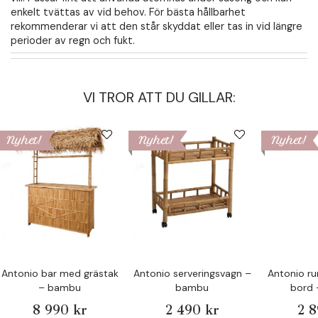
enkelt tvättas av vid behov. För bästa hållbarhet
rekommenderar vi att den står skyddat eller tas in vid längre
perioder av regn och fukt.
VI TROR ATT DU GILLAR:
Nyhet!
Nyhet!
Nyhet!
Antonio bar med grästak
Antonio serveringsvagn –
Antonio ru
– bambu
bambu
bord
8 990 kr
2 490 kr
2 8