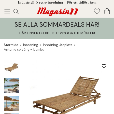
Industriell & retro inredning | För ett tidlöst hem
SE ALLA SOMMARDEALS HÄR!
Enjoy!
Tillagt i din varukorg
HÄR FINNER DU RIKTIGT SNYGGA UTEMÖBLER
!
Startsida
/
Inredning
/
Inredning Uteplats
/
Antonio solsäng – bambu