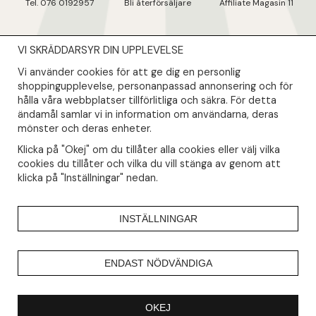
Tel. 076 0192957
Bli återförsäljare
Affiliate Magasin 11
VI SKRÄDDARSYR DIN UPPLEVELSE
NYHETSBREV
Vi använder cookies för att ge dig en personlig
Såklart skall du ta del av våra bästa erbjudanden & nyheter!
shoppingupplevelse, personanpassad annonsering och för
hålla våra webbplatser tillförlitliga och säkra. För detta
ändamål samlar vi in information om användarna, deras
Din mail kommer endast användas till våra nyhetsbrev.
mönster och deras enheter.
Klicka på "Okej" om du tillåter alla cookies eller välj vilka
cookies du tillåter och vilka du vill stänga av genom att
klicka på "Inställningar" nedan.
INSTÄLLNINGAR
ENDAST NÖDVÄNDIGA
OKEJ