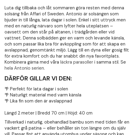
Luta dig tillbaka och låt sommaren göra resten med denna
solsäng från Affari of Sweden. Antonio är solsängen som
bjuder in till långa, lata dagar i solen. Enkel i sitt uttryck men
med en naturlig närvaro som lyfter hela uteplatsen –
oavsett om den står på altanen, i trädgården eller vid
vattnet. Denna solbädden ger en varm och levande känsla,
och som passar lika bra för avkoppling som för att skapa en
avslappnad, genomtänkt miljö. Lägg till en dyna eller gosig filt
för extra komfort och du har snabbt din nya favoritplats.
Kombinera gärna med våra
läckra parasoller
i samma stil. Se
hela Antonio serien.
DÄRFÖR GILLAR VI DEN:
🌴 Perfekt för lata dagar i solen
🌴 Naturligt material med varm känsla
🌴 Lika fin som den är avslappnad
Längd 2 meter | Bredd 70 cm | Höjd: 40 cm
Tillverkad i naturlig, obehandlad bambu som med tiden får en
vackert grå patina – eller behåller sin ton längre om du själv
vill. Passar fint att använda utomhus under säsong och kan