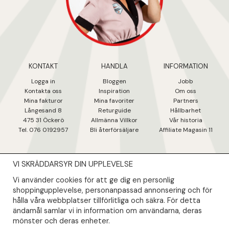
KONTAKT
HANDLA
INFORMATION
Logga in
Bloggen
Jobb
Kontakta oss
Inspiration
Om oss
Mina fakturo
r
Mina favoriter
Partners
Långesand 8
Returguide
Hållbarhet
475 31 Öcker
ö
Allmänna Villkor
Vår historia
Tel. 076 0192957
Bli återförsäljare
Affiliate Magasin 11
VI SKRÄDDARSYR DIN UPPLEVELSE
NYHETSBREV
Vi använder cookies för att ge dig en personlig
Såklart skall du ta del av våra bästa erbjudanden & nyheter!
shoppingupplevelse, personanpassad annonsering och för
hålla våra webbplatser tillförlitliga och säkra. För detta
ändamål samlar vi in information om användarna, deras
Din mail kommer endast användas till våra nyhetsbrev.
mönster och deras enheter.