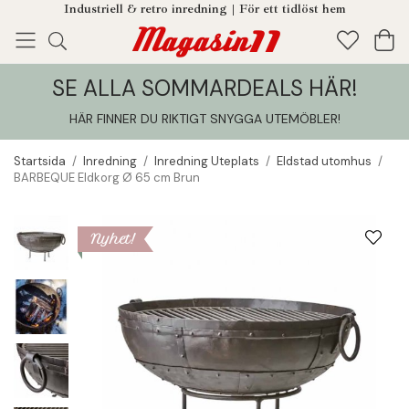
Industriell & retro inredning | För ett tidlöst hem
SE ALLA SOMMARDEALS HÄR!
Enjoy!
Tillagt i din varukorg
HÄR FINNER DU RIKTIGT SNYGGA UTEMÖBLER
!
Startsida
/
Inredning
/
Inredning Uteplats
/
Eldstad utomhus
/
BARBEQUE Eldkorg Ø 65 cm Brun
Nyhet!