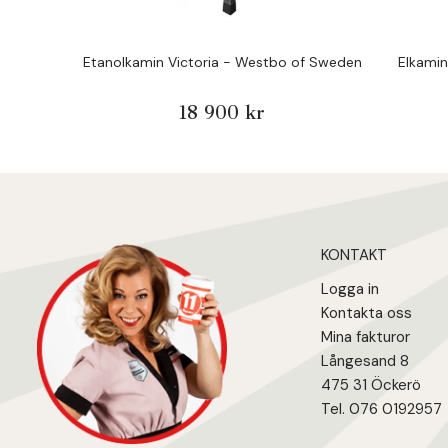
Etanolkamin Victoria - Westbo of Sweden
Elkamin
18 900 kr
KONTAKT
Logga in
Kontakta oss
Mina fakturo
r
Långesand 8
475 31 Öcker
ö
Tel. 076 0192957