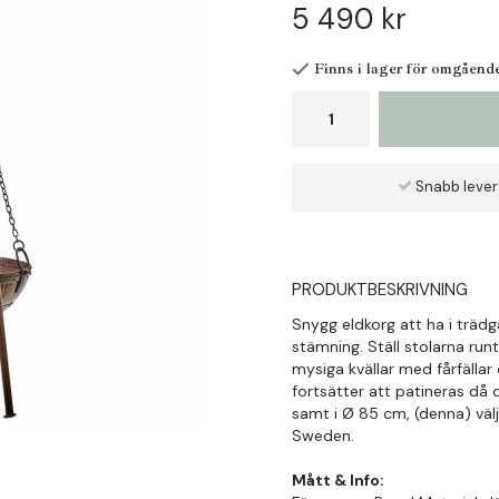
5 490 kr
Finns i lager för omgåend
Snabb leve
PRODUKTBESKRIVNING
Snygg eldkorg att ha i trädgår
stämning. Ställ stolarna run
mysiga kvällar med fårfällar
fortsätter att patineras då 
samt i Ø 85 cm, (denna) väl
Sweden.
Mått & Info: