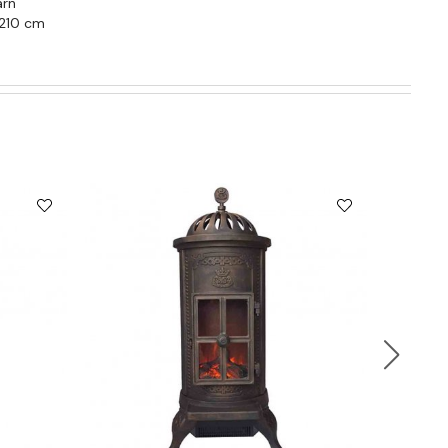
ärn
 210 cm