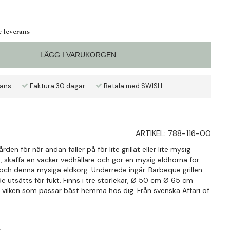
e leverans
LÄGG I VARUKORGEN
rans
Faktura 30 dagar
Betala med SWISH
ARTIKEL:
788-116-00
den för när andan faller på för lite grillat eller lite mysig
t, skaffa en vacker vedhållare och gör en mysig eldhörna för
 och denna mysiga eldkorg. Underrede ingår. Barbeque grillen
de utsätts för fukt. Finns i tre storlekar, Ø 50 cm Ø 65 cm
j vilken som passar bäst hemma hos dig. Från svenska Affari of