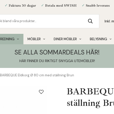
✓
Faktura 30 dagar
✓
Betala med SWISH
✓
Snabb leverans
NREDNING
MÖBLER
DINER MÖBLER
BELYSNING
SE ALLA SOMMARDEALS HÄR!
HÄR FINNER DU RIKTIGT SNYGGA UTEMÖBLER
!
BARBEQUE Eldkorg Ø 80 cm med ställning Brun
BARBEQUE 
ställning B