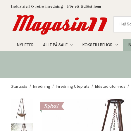
Industriell & retro inredning | För ett tidlöst hem
NYHETER
ALLT PÅ SALE
KÖKSTILLBEHÖR
I
Startsida
/
Inredning
/
Inredning Uteplats
/
Eldstad utomhus
/
Nyhet!