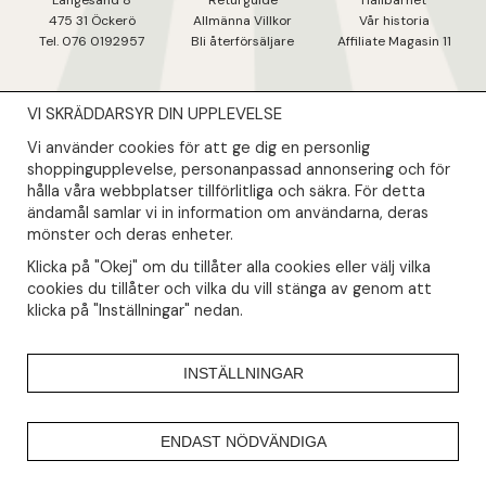
Långesand 8
Returguide
Hållbarhet
475 31 Öcker
ö
Allmänna Villkor
Vår historia
Tel. 076 0192957
Bli återförsäljare
Affiliate Magasin 11
VI SKRÄDDARSYR DIN UPPLEVELSE
NYHETSBREV
Vi använder cookies för att ge dig en personlig
Såklart skall du ta del av våra bästa erbjudanden & nyheter!
shoppingupplevelse, personanpassad annonsering och för
hålla våra webbplatser tillförlitliga och säkra. För detta
ändamål samlar vi in information om användarna, deras
Din mail kommer endast användas till våra nyhetsbrev.
mönster och deras enheter.
Klicka på "Okej" om du tillåter alla cookies eller välj vilka
cookies du tillåter och vilka du vill stänga av genom att
klicka på "Inställningar" nedan.
INSTÄLLNINGAR
ENDAST NÖDVÄNDIGA