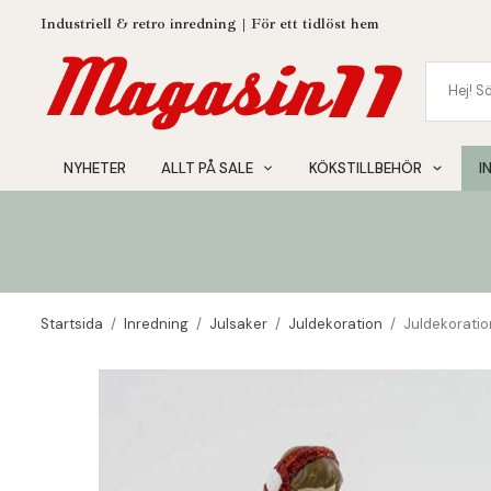
Industriell & retro inredning | För ett tidlöst hem
NYHETER
ALLT PÅ SALE
KÖKSTILLBEHÖR
I
Startsida
/
Inredning
/
Julsaker
/
Juldekoration
/
Juldekoratio