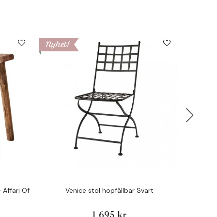
Nyhet!
Nyhet!
 Affari Of
Venice stol hopfällbar Svart
Kaida 
1 695 kr