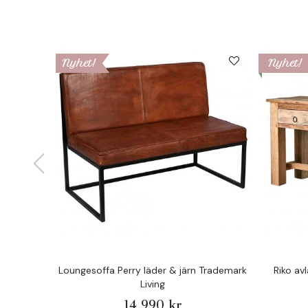
Nyhet!
Nyhet!
Loungesoffa Perry läder & järn Trademark
Riko av
Living
14 990 kr