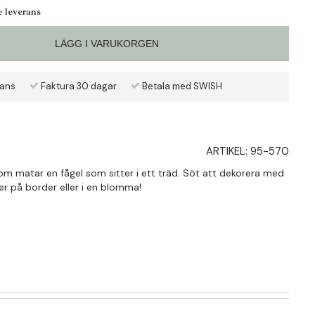
e leverans
LÄGG I VARUKORGEN
rans
Faktura 30 dagar
Betala med SWISH
ARTIKEL:
95-570
som matar en fågel som sitter i ett träd. Söt att dekorera med
er på border eller i en blomma!