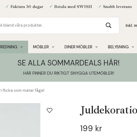
✓
Faktura 30 dagar
✓
Betala med SWISH
✓
Snabb leverans
NREDNING
MÖBLER
DINER MÖBLER
BELYSNING
SE ALLA SOMMARDEALS HÄR!
HÄR FINNER DU RIKTIGT SNYGGA UTEMÖBLER
!
n flicka som matar fågel
Juldekoratio
199 kr