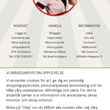
KONTAKT
HANDLA
INFORMATION
Logga in
Bloggen
Jobb
Kontakta oss
Inspiration
Om oss
Mina fakturo
r
Mina favoriter
Partners
Långesand 8
Returguide
Hållbarhet
475 31 Öcker
ö
Allmänna Villkor
Vår historia
Tel. 076 0192957
Bli återförsäljare
Affiliate Magasin 11
VI SKRÄDDARSYR DIN UPPLEVELSE
NYHETSBREV
Vi använder cookies för att ge dig en personlig
Såklart skall du ta del av våra bästa erbjudanden & nyheter!
shoppingupplevelse, personanpassad annonsering och för
hålla våra webbplatser tillförlitliga och säkra. För detta
ändamål samlar vi in information om användarna, deras
Din mail kommer endast användas till våra nyhetsbrev.
mönster och deras enheter.
Klicka på "Okej" om du tillåter alla cookies eller välj vilka