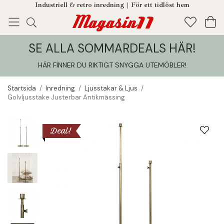
Industriell & retro inredning | För ett tidlöst hem
SE ALLA SOMMARDEALS HÄR!
Enjoy!
Tillagt i din varukorg
HÄR FINNER DU RIKTIGT SNYGGA UTEMÖBLER
!
Startsida
/
Inredning
/
Ljusstakar & Ljus
/
Golvljusstake Justerbar Antikmässing
Deal!