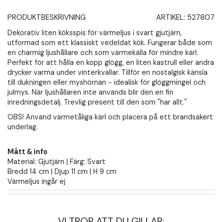
PRODUKTBESKRIVNING
ARTIKEL:
527807
Dekorativ liten köksspis för värmeljus i svart gjutjärn,
utformad som ett klassiskt vedeldat kök. Fungerar både som
en charmig ljushållare och som värmekälla för mindre kärl.
Perfekt för att hålla en kopp glögg, en liten kastrull eller andra
drycker varma under vinterkvällar. Tillför en nostalgisk känsla
till dukningen eller myshörnan - idealisk för glöggmingel och
julmys. När ljushållaren inte används blir den en fin
inredningsdetalj. Trevlig present till den som "har allt."
OBS! Använd värmetåliga kärl och placera på ett brandsäkert
underlag.
Mått & info
Material: Gjutjärn | Färg: Svart
Bredd 14 cm | Djup 11 cm | H 9 cm
Värmeljus ingår ej
VI TROR ATT DU GILLAR: