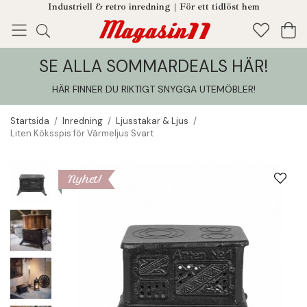
Industriell & retro inredning | För ett tidlöst hem
SE ALLA SOMMARDEALS HÄR!
Enjoy!
Tillagt i din varukorg
HÄR FINNER DU RIKTIGT SNYGGA UTEMÖBLER
!
Startsida
/
Inredning
/
Ljusstakar & Ljus
/
Liten Köksspis för Värmeljus Svart
Nyhet!