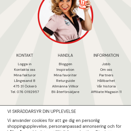
KONTAKT
HANDLA
INFORMATION
Logga in
Bloggen
Jobb
Kontakta oss
Inspiration
Om oss
Mina fakturo
r
Mina favoriter
Partners
Långesand 8
Returguide
Hållbarhet
475 31 Öcker
ö
Allmänna Villkor
Vår historia
Tel. 076 0192957
Bli återförsäljare
Affiliate Magasin 11
VI SKRÄDDARSYR DIN UPPLEVELSE
NYHETSBREV
Vi använder cookies för att ge dig en personlig
Såklart skall du ta del av våra bästa erbjudanden & nyheter!
shoppingupplevelse, personanpassad annonsering och för