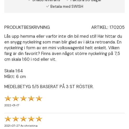
Betala med SWISH
PRODUKTBESKRIVNING
ARTIKEL:
170205
Lås upp hemma eller varför inte din bil med stil! Här hittar du
en snygg nyckelring som man blir glad av i äkta retroanda. En
nyckelring i form av en mini volkswagenbil helt enkelt. Vilken
färg är din favorit? Finns även något större nyckelring på 7,5
cm skala 1:60 i röd eller vit.
Skala 1:64
Mått: 6 cm
MEDELBETYG
5
/5 BASERAT PÅ
3
ST RÖSTER.
2022-01-17
2021-07-27
Av
christina