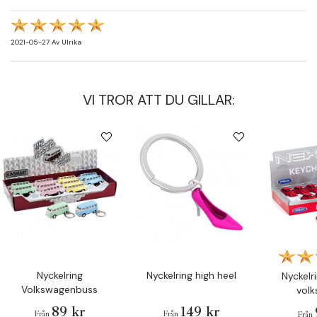
2021-05-27
Av
Ulrika
VI TROR ATT DU GILLAR:
Nyckelring
Nyckelring high heel
Nyckelri
Volkswagenbuss
vol
89 kr
149 kr
Från
Från
Från