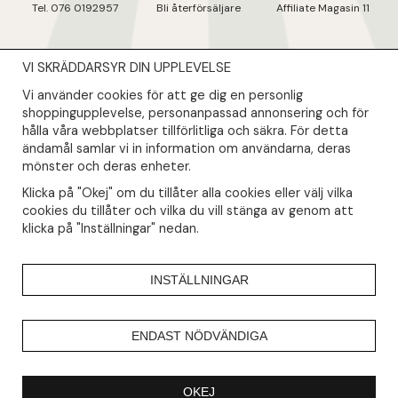
Tel. 076 0192957
Bli återförsäljare
Affiliate Magasin 11
VI SKRÄDDARSYR DIN UPPLEVELSE
NYHETSBREV
Vi använder cookies för att ge dig en personlig
Såklart skall du ta del av våra bästa erbjudanden & nyheter!
shoppingupplevelse, personanpassad annonsering och för
hålla våra webbplatser tillförlitliga och säkra. För detta
ändamål samlar vi in information om användarna, deras
Din mail kommer endast användas till våra nyhetsbrev.
mönster och deras enheter.
Klicka på "Okej" om du tillåter alla cookies eller välj vilka
cookies du tillåter och vilka du vill stänga av genom att
klicka på "Inställningar" nedan.
INSTÄLLNINGAR
ENDAST NÖDVÄNDIGA
OKEJ