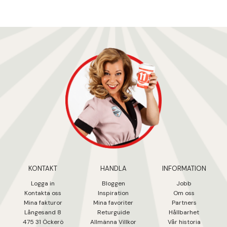
KONTAKT
HANDLA
INFORMATION
Logga in
Bloggen
Jobb
Kontakta oss
Inspiration
Om oss
Mina fakturo
r
Mina favoriter
Partners
Långesand 8
Returguide
Hållbarhet
475 31 Öcker
ö
Allmänna Villkor
Vår historia