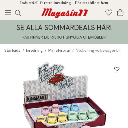
Industriell & retro inredning | För ett tidlöst hem
SE ALLA SOMMARDEALS HÄR!
Enjoy!
Tillagt i din varukorg
HÄR FINNER DU RIKTIGT SNYGGA UTEMÖBLER
!
Startsida
/
Inredning
/
Miniatyrbilar
/
Nyckelring volkswagenbil