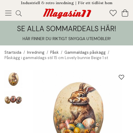
Industriell & retro inredning | För ett tidlöst hem
SE ALLA SOMMARDEALS HÄR!
Enjoy!
Tillagt i din varukorg
HÄR FINNER DU RIKTIGT SNYGGA UTEMÖBLER
!
Startsida
/
Inredning
/
Påsk
/
Gammaldags påskägg
/
Påskägg i gammaldags stil 15 cm Lovely bunnie Beige 1 st