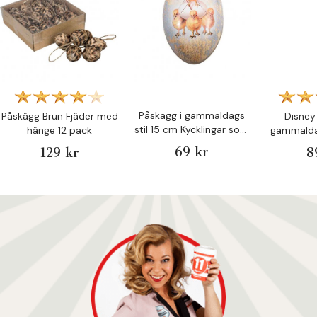
Påskägg i gammaldags
Påskägg Brun Fjäder med
Disney
stil 15 cm Kycklingar som
hänge 12 pack
gammaldag
flyger 1 st
Ros
69 kr
129 kr
8