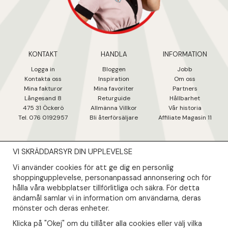
KONTAKT
HANDLA
INFORMATION
Logga in
Bloggen
Jobb
Kontakta oss
Inspiration
Om oss
Mina fakturo
r
Mina favoriter
Partners
Långesand 8
Returguide
Hållbarhet
475 31 Öcker
ö
Allmänna Villkor
Vår historia
Tel. 076 0192957
Bli återförsäljare
Affiliate Magasin 11
VI SKRÄDDARSYR DIN UPPLEVELSE
NYHETSBREV
Vi använder cookies för att ge dig en personlig
Såklart skall du ta del av våra bästa erbjudanden & nyheter!
shoppingupplevelse, personanpassad annonsering och för
hålla våra webbplatser tillförlitliga och säkra. För detta
ändamål samlar vi in information om användarna, deras
Din mail kommer endast användas till våra nyhetsbrev.
mönster och deras enheter.
Klicka på "Okej" om du tillåter alla cookies eller välj vilka