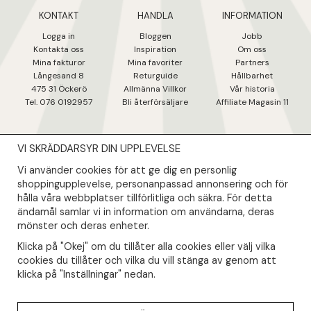
KONTAKT
HANDLA
INFORMATION
Logga in
Bloggen
Jobb
Kontakta oss
Inspiration
Om oss
Mina fakturo
r
Mina favoriter
Partners
Långesand 8
Returguide
Hållbarhet
475 31 Öcker
ö
Allmänna Villkor
Vår historia
Tel. 076 0192957
Bli återförsäljare
Affiliate Magasin 11
VI SKRÄDDARSYR DIN UPPLEVELSE
NYHETSBREV
Vi använder cookies för att ge dig en personlig
Såklart skall du ta del av våra bästa erbjudanden & nyheter!
shoppingupplevelse, personanpassad annonsering och för
hålla våra webbplatser tillförlitliga och säkra. För detta
ändamål samlar vi in information om användarna, deras
Din mail kommer endast användas till våra nyhetsbrev.
mönster och deras enheter.
Klicka på "Okej" om du tillåter alla cookies eller välj vilka
cookies du tillåter och vilka du vill stänga av genom att
klicka på "Inställningar" nedan.