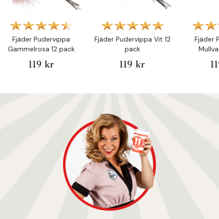
Fjäder Pudervippa
Fjäder Pudervippa Vit 12
Fjäder 
Gammelrosa 12 pack
pack
Mullva
119 kr
119 kr
1