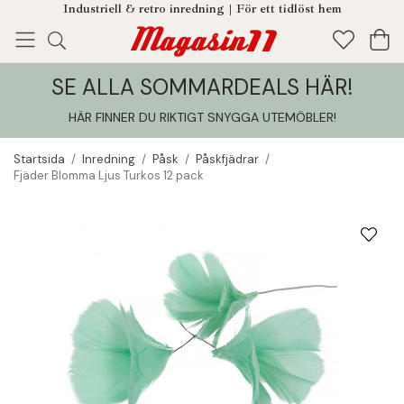
Industriell & retro inredning | För ett tidlöst hem
SE ALLA SOMMARDEALS HÄR!
Enjoy!
Tillagt i din varukorg
HÄR FINNER DU RIKTIGT SNYGGA UTEMÖBLER
!
Startsida
/
Inredning
/
Påsk
/
Påskfjädrar
/
Fjäder Blomma Ljus Turkos 12 pack