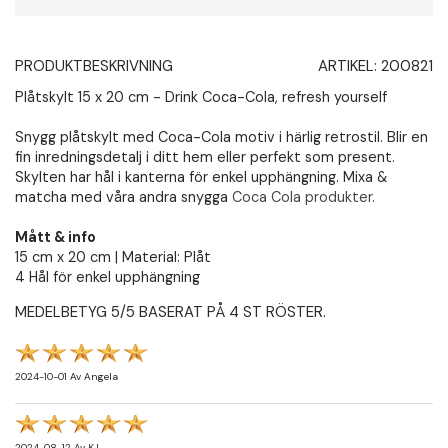
PRODUKTBESKRIVNING
ARTIKEL:
200821
Plåtskylt 15 x 20 cm - Drink Coca-Cola, refresh yourself
Snygg plåtskylt med Coca-Cola motiv i härlig retrostil. Blir en
fin inredningsdetalj i ditt hem eller perfekt som present.
Skylten har hål i kanterna för enkel upphängning. Mixa &
matcha med våra andra snygga
Coca Cola produkter
.
Mått & info
15 cm x 20 cm | Material: Plåt
4 Hål för enkel upphängning
MEDELBETYG
5
/5 BASERAT PÅ
4
ST RÖSTER.
2024-10-01
Av
Angela
2024-08-12
Av
KJ