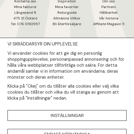
Kontakta oss
Inspiration
Om oss
Mina fakturo
r
Mina favoriter
Partners
Långesand 8
Returguide
Hållbarhet
475 31 Öcker
ö
Allmänna Villkor
Vår historia
Tel. 076 0192957
Bli återförsäljare
Affiliate Magasin 11
VI SKRÄDDARSYR DIN UPPLEVELSE
NYHETSBREV
Vi använder cookies för att ge dig en personlig
Såklart skall du ta del av våra bästa erbjudanden & nyheter!
shoppingupplevelse, personanpassad annonsering och för
hålla våra webbplatser tillförlitliga och säkra. För detta
ändamål samlar vi in information om användarna, deras
Din mail kommer endast användas till våra nyhetsbrev.
mönster och deras enheter.
Klicka på "Okej" om du tillåter alla cookies eller välj vilka
cookies du tillåter och vilka du vill stänga av genom att
klicka på "Inställningar" nedan.
INSTÄLLNINGAR