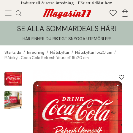
Industriell & retro inredning | För ett tidlöst hem
SE ALLA SOMMARDEALS HÄR!
Enjoy!
Tillagt i din varukorg
HÄR FINNER DU RIKTIGT SNYGGA UTEMÖBLER
!
Startsida
/
Inredning
/
Plåtskyltar
/
Plåtskyltar 15x20 cm
/
Plåtskylt Coca Cola Refresh Yourself 15x20 cm