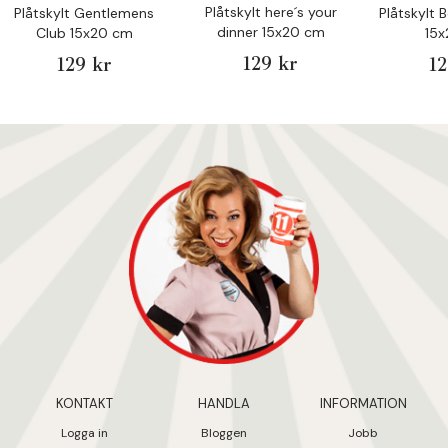
Plåtskylt here´s your
Plåtskylt Gentlemens
Plåtskylt 
dinner 15x20 cm
Club 15x20 cm
15
129 kr
129 kr
12
KONTAKT
HANDLA
INFORMATION
Logga in
Bloggen
Jobb