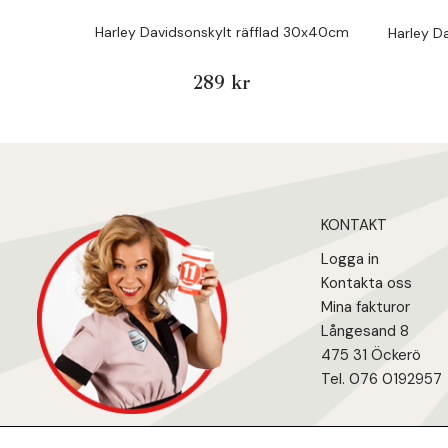
Harley Davidsonskylt räfflad 30x40cm
Harley D
289 kr
KONTAKT
Logga in
Kontakta oss
Mina fakturo
r
Långesand 8
475 31 Öcker
ö
Tel. 076 0192957