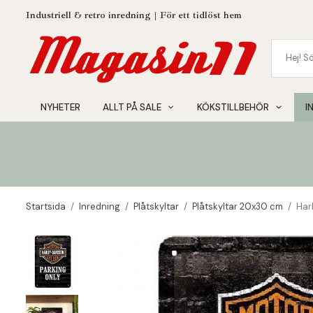
Industriell & retro inredning | För ett tidlöst hem
NYHETER
ALLT PÅ SALE
KÖKSTILLBEHÖR
I
Startsida
/
Inredning
/
Plåtskyltar
/
Plåtskyltar 20x30 cm
/
Har