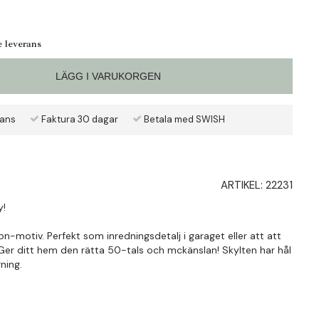
e leverans
LÄGG I VARUKORGEN
rans
Faktura 30 dagar
Betala med SWISH
ARTIKEL:
22231
y!
n-motiv. Perfekt som inredningsdetalj i garaget eller att att
! Ger ditt hem den rätta 50-tals och mckänslan! Skylten har hål
ning.