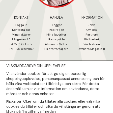
KONTAKT
HANDLA
INFORMATION
Logga in
Bloggen
Jobb
Kontakta oss
Inspiration
Om oss
Mina fakturo
r
Mina favoriter
Partners
Långesand 8
Returguide
Hållbarhet
475 31 Öcker
ö
Allmänna Villkor
Vår historia
Tel. 076 0192957
Bli återförsäljare
Affiliate Magasin 11
VI SKRÄDDARSYR DIN UPPLEVELSE
NYHETSBREV
Vi använder cookies för att ge dig en personlig
Såklart skall du ta del av våra bästa erbjudanden & nyheter!
shoppingupplevelse, personanpassad annonsering och för
hålla våra webbplatser tillförlitliga och säkra. För detta
ändamål samlar vi in information om användarna, deras
Din mail kommer endast användas till våra nyhetsbrev.
mönster och deras enheter.
Klicka på "Okej" om du tillåter alla cookies eller välj vilka
cookies du tillåter och vilka du vill stänga av genom att
klicka på "Inställningar" nedan.