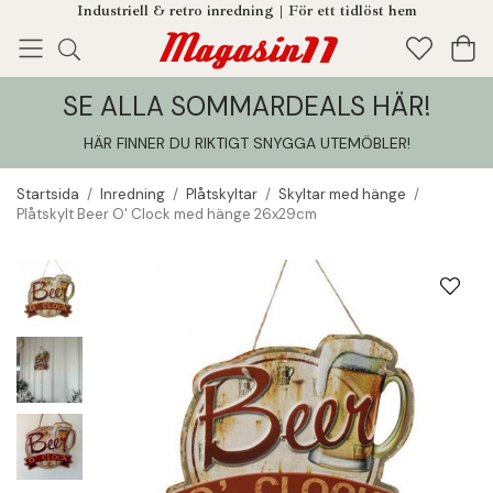
Industriell & retro inredning | För ett tidlöst hem
SE ALLA SOMMARDEALS HÄR!
Enjoy!
Tillagt i din varukorg
HÄR FINNER DU RIKTIGT SNYGGA UTEMÖBLER
!
Startsida
/
Inredning
/
Plåtskyltar
/
Skyltar med hänge
/
Plåtskylt Beer O' Clock med hänge 26x29cm