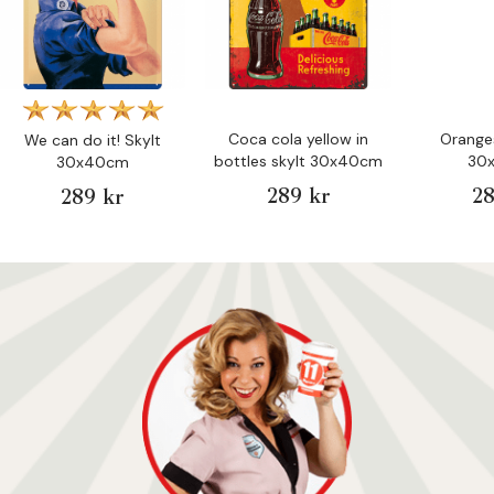
Coca cola yellow in
Oranges
We can do it! Skylt
bottles skylt 30x40cm
30
30x40cm
289 kr
28
289 kr