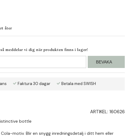
art åter
å meddelar vi dig när produkten finns i lager!
BEVAKA
rans
Faktura 30 dagar
Betala med SWISH
ARTIKEL:
160626
istinctive bottle
Cola-motiv. Blir en snygg inredningsdetalj i ditt hem eller