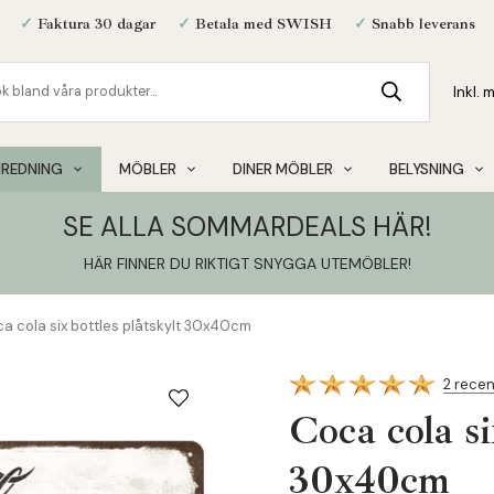
✓
Faktura 30 dagar
✓
Betala med SWISH
✓
Snabb leverans
NREDNING
MÖBLER
DINER MÖBLER
BELYSNING
SE ALLA SOMMARDEALS HÄR!
HÄR FINNER DU RIKTIGT SNYGGA UTEMÖBLER
!
a cola six bottles plåtskylt 30x40cm
2 rece
Coca cola si
30x40cm