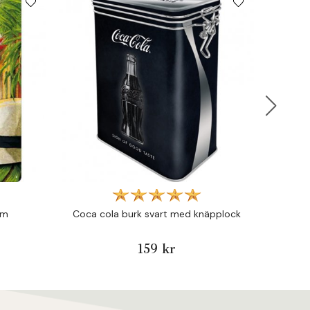
cm
Coca cola burk svart med knäpplock
Co
159 kr