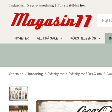
Industriell & retro inredning | För ett tidlöst hem
NYHETER
ALLT PÅ SALE
KÖKSTILLBEHÖR
I
Startsida
/
Inredning
/
Plåtskyltar
/
Plåtskyltar 30x40 cm
/
Coc