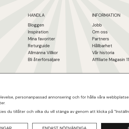
HANDLA
INFORMATION
Bloggen
Jobb
Inspiration
Om oss
Mina favoriter
Partners
Returguide
Hållbarhet
Allmänna Villkor
Vår historia
Bli återförsäljare
Affiliate Magasin 1
evelse, personanpassad annonsering och för hålla våra webbplatser ti
er.
okies du tillåter och vilka du vill stänga av genom att klicka på "Instäl
INGAR
ENDAST NÖDVÄNDIGA