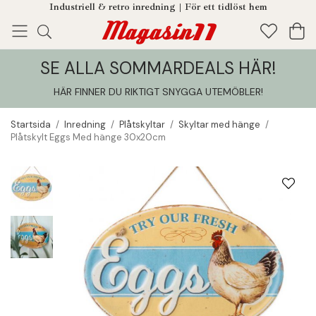
Industriell & retro inredning | För ett tidlöst hem
SE ALLA SOMMARDEALS HÄR!
Enjoy!
Tillagt i din varukorg
HÄR FINNER DU RIKTIGT SNYGGA UTEMÖBLER
!
Startsida
/
Inredning
/
Plåtskyltar
/
Skyltar med hänge
/
Plåtskylt Eggs Med hänge 30x20cm