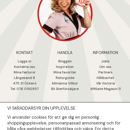
KONTAKT
HANDLA
INFORMATION
Logga in
Bloggen
Jobb
Kontakta oss
Inspiration
Om oss
Mina fakturo
r
Mina favoriter
Partners
Långesand 8
Returguide
Hållbarhet
475 31 Öcker
ö
Allmänna Villkor
Vår historia
Tel. 076 0192957
Bli återförsäljare
Affiliate Magasin 11
VI SKRÄDDARSYR DIN UPPLEVELSE
NYHETSBREV
Vi använder cookies för att ge dig en personlig
Såklart skall du ta del av våra bästa erbjudanden & nyheter!
shoppingupplevelse, personanpassad annonsering och för
hålla våra webbplatser tillförlitliga och säkra. För detta