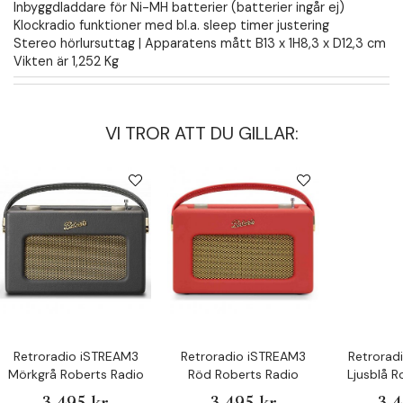
Inbyggdladdare för Ni-MH batterier (batterier ingår ej)
Klockradio funktioner med bl.a. sleep timer justering
Stereo hörlursuttag | Apparatens mått B13 x 1H8,3 x D12,3 cm
Vikten är 1,252 Kg
VI TROR ATT DU GILLAR:
Retroradio iSTREAM3
Retroradio iSTREAM3
Retrorad
Mörkgrå Roberts Radio
Röd Roberts Radio
Ljusblå R
3 495 kr
3 495 kr
3 4