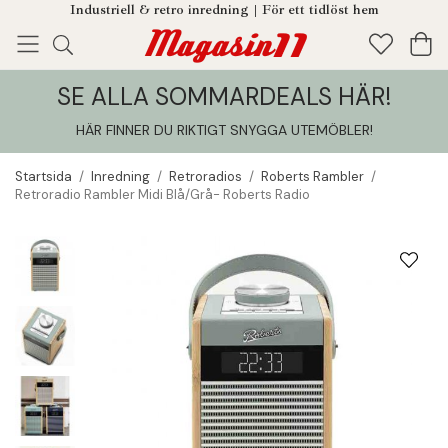
Industriell & retro inredning | För ett tidlöst hem
SE ALLA SOMMARDEALS HÄR!
Enjoy!
Tillagt i din varukorg
HÄR FINNER DU RIKTIGT SNYGGA UTEMÖBLER
!
Startsida
/
Inredning
/
Retroradios
/
Roberts Rambler
/
Retroradio Rambler Midi Blå/Grå- Roberts Radio