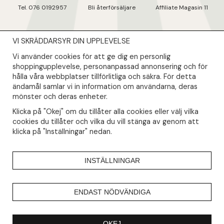
Tel. 076 0192957
Bli återförsäljare
Affiliate Magasin 11
VI SKRÄDDARSYR DIN UPPLEVELSE
NYHETSBREV
Vi använder cookies för att ge dig en personlig
Såklart skall du ta del av våra bästa erbjudanden & nyheter!
shoppingupplevelse, personanpassad annonsering och för
hålla våra webbplatser tillförlitliga och säkra. För detta
ändamål samlar vi in information om användarna, deras
Din mail kommer endast användas till våra nyhetsbrev.
mönster och deras enheter.
Klicka på "Okej" om du tillåter alla cookies eller välj vilka
cookies du tillåter och vilka du vill stänga av genom att
klicka på "Inställningar" nedan.
INSTÄLLNINGAR
ENDAST NÖDVÄNDIGA
OKEJ