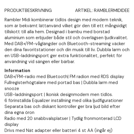
PRODUKTBESKRIVNING
ARTIKEL:
RAMBLERMIDIDEE
Rambler Midi kombinerar tidlös design med modern teknik,
som är bekvämt lättanvänd vilket gör den till ett mångsidigt
tillskott till alla hem. Designad i bambu med borstad
aluminium som erbjuder både stil och överlägsen ljudkvalitet.
Med DAB+/FM-våglängder och Bluetooth-streaming väcker
den dina favoritstationer och din musik till liv. Dubbla larm och
en USB-laddningsport ger extra funktionalitet, perfekt för
användning vid sängen eller bärbar.
Information
DAB+/FM-radio med Bluetooth| FM radion med RDS display
Fullregisterhögtalare med portad bas | Dubbla larm med
snooze
USB-laddningsport | Ikonisk designmodern men tidlös.
6 förinställda Equalizer inställning med olika ljudfigurationer
Separata bas och diskant kontroller ger bra ljud bild efter
dina egna öron
Radio med 20 snabbvalsplatser | Tydlig fronmonterad LCD
display
Drivs med Nät adapter eller batteri 4 st AA (ingår ej)