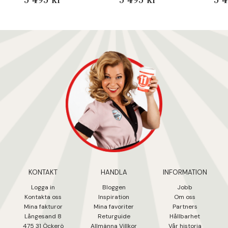
KONTAKT
HANDLA
INFORMATION
Logga in
Bloggen
Jobb
Kontakta oss
Inspiration
Om oss
Mina fakturo
r
Mina favoriter
Partners
Långesand 8
Returguide
Hållbarhet
475 31 Öcker
ö
Allmänna Villkor
Vår historia