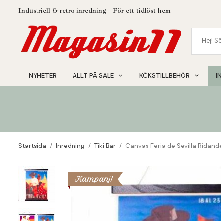
Industriell & retro inredning | För ett tidlöst hem
NYHETER
ALLT PÅ SALE
KÖKSTILLBEHÖR
I
Startsida
/
Inredning
/
Tiki Bar
/
Canvas Feria de Sevilla Ridand
Kampanj!