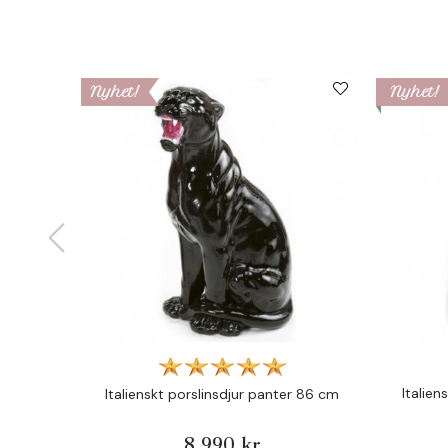
Nyhet!
Nyhet!
Italien
Italienskt porslinsdjur panter 86 cm
8 990 kr