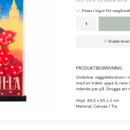
Ord.
129 kr
. Du sparar
64 kr
Finns i lager för omgåend
Snabb leve
PRODUKTBESKRIVNING
Underbar väggdekoration i re
med en trälist uppe & nere
ridande par på. Snygga att m
Höjd: 46,5 x 65 x 2 cm
Material: Canvas / Trä