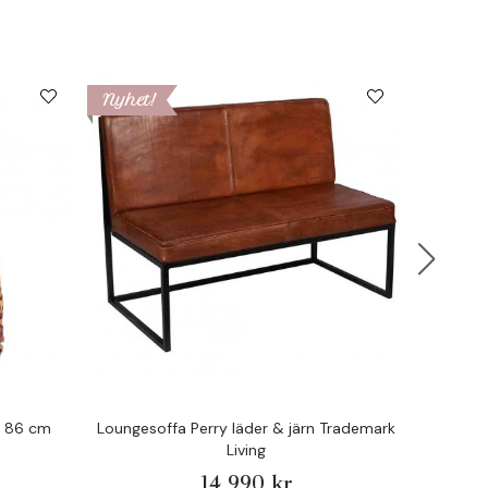
Nyhet!
Nyhet!
rd 86 cm
Loungesoffa Perry läder & järn Trademark
Riko a
Living
14 990 kr