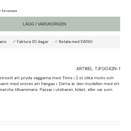
e leverans
LÄGG I VARUKORGEN
rans
Faktura 30 dagar
Betala med SWISH
ARTIKEL:
TJF0042N-1
trostil att pryda väggarna med. Finns i 2 st olika motiv och
 samt med snören att hängas i. Detta är den modellen med ett
atcha tillsammans. Passar i utebaren, köket, eller var som.