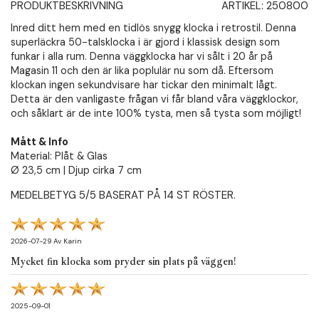
PRODUKTBESKRIVNING
ARTIKEL:
250800
Inred ditt hem med en tidlös snygg klocka i retrostil. Denna
superläckra 50-talsklocka i är gjord i klassisk design som
funkar i alla rum. Denna väggklocka har vi sålt i 20 år på
Magasin 11 och den är lika poplulär nu som då. Eftersom
klockan ingen sekundvisare har tickar den minimalt lågt.
Detta är den vanligaste frågan vi får bland våra väggklockor,
och såklart är de inte 100% tysta, men så tysta som möjligt!
Mått & Info
Material: Plåt & Glas
Ø 23,5 cm | Djup cirka 7 cm
MEDELBETYG
5
/5 BASERAT PÅ
14
ST RÖSTER.
2026-07-29
Av
Karin
Mycket fin klocka som pryder sin plats på väggen!
2025-09-01