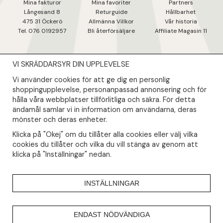
Mina fakturo
r
Mina favoriter
Partners
Långesand 8
Returguide
Hållbarhet
475 31 Öcker
ö
Allmänna Villkor
Vår historia
Tel. 076 0192957
Bli återförsäljare
Affiliate Magasin 11
VI SKRÄDDARSYR DIN UPPLEVELSE
NYHETSBREV
Vi använder cookies för att ge dig en personlig
Såklart skall du ta del av våra bästa erbjudanden & nyheter!
shoppingupplevelse, personanpassad annonsering och för
hålla våra webbplatser tillförlitliga och säkra. För detta
ändamål samlar vi in information om användarna, deras
Din mail kommer endast användas till våra nyhetsbrev.
mönster och deras enheter.
Klicka på "Okej" om du tillåter alla cookies eller välj vilka
cookies du tillåter och vilka du vill stänga av genom att
klicka på "Inställningar" nedan.
INSTÄLLNINGAR
ENDAST NÖDVÄNDIGA