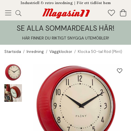
Industriell & retro inredning | För ett tidlöst hem
SE ALLA SOMMARDEALS HÄR!
Enjoy!
Tillagt i din varukorg
HÄR FINNER DU RIKTIGT SNYGGA UTEMÖBLER
!
Startsida
/
Inredning
/
Väggklockor
/
Klocka 50-tal Röd (Plint)