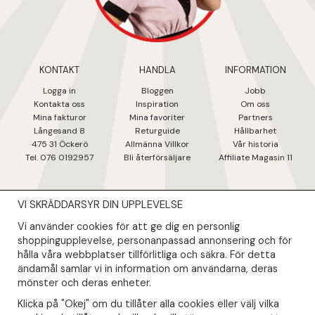
KONTAKT
HANDLA
INFORMATION
Logga in
Bloggen
Jobb
Kontakta oss
Inspiration
Om oss
Mina fakturo
r
Mina favoriter
Partners
Långesand 8
Returguide
Hållbarhet
475 31 Öcker
ö
Allmänna Villkor
Vår historia
Tel. 076 0192957
Bli återförsäljare
Affiliate Magasin 11
VI SKRÄDDARSYR DIN UPPLEVELSE
NYHETSBREV
Vi använder cookies för att ge dig en personlig
Såklart skall du ta del av våra bästa erbjudanden & nyheter!
shoppingupplevelse, personanpassad annonsering och för
hålla våra webbplatser tillförlitliga och säkra. För detta
ändamål samlar vi in information om användarna, deras
Din mail kommer endast användas till våra nyhetsbrev.
mönster och deras enheter.
Klicka på "Okej" om du tillåter alla cookies eller välj vilka