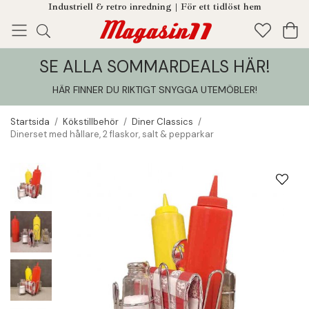
Industriell & retro inredning | För ett tidlöst hem
SE ALLA SOMMARDEALS HÄR!
Enjoy!
Tillagt i din varukorg
HÄR FINNER DU RIKTIGT SNYGGA UTEMÖBLER
!
Startsida
/
Kökstillbehör
/
Diner Classics
/
Dinerset med hållare, 2 flaskor, salt & pepparkar