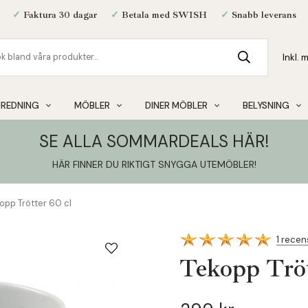
✓
Faktura 30 dagar
✓
Betala med SWISH
✓
Snabb leverans
NREDNING
MÖBLER
DINER MÖBLER
BELYSNING
SE ALLA SOMMARDEALS HÄR!
HÄR FINNER DU RIKTIGT SNYGGA UTEMÖBLER
!
opp Trötter 60 cl
1 recen
Tekopp Tröt