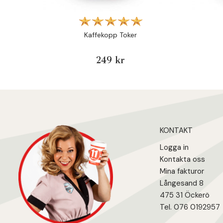
Kaffekopp Toker
249 kr
KONTAKT
Logga in
Kontakta oss
Mina fakturo
r
Långesand 8
475 31 Öcker
ö
Tel. 076 0192957