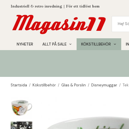
Industriell & retro inredning | För ett tidlöst hem
NYHETER
ALLT PÅ SALE
KÖKSTILLBEHÖR
I
Startsida
/
Kökstillbehör
/
Glas & Porslin
/
Disneymuggar
/
Tek