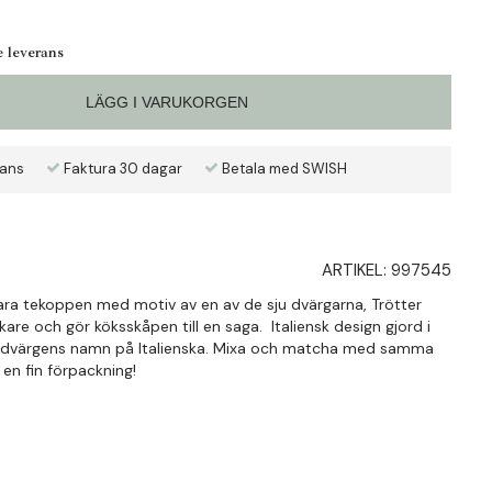
e leverans
LÄGG I VARUKORGEN
rans
Faktura 30 dagar
Betala med SWISH
ARTIKEL:
997545
ra tekoppen med motiv av en av de sju dvärgarna, Trötter
lskare och gör köksskåpen till en saga. Italiensk design gjord i
tår dvärgens namn på Italienska. Mixa och matcha med samma
en fin förpackning!