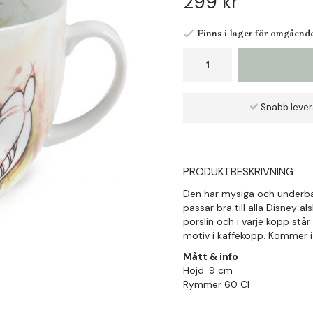
299 kr
Finns i lager för omgåend
Snabb leve
PRODUKTBESKRIVNING
Den här mysiga och underba
passar bra till alla Disney ä
porslin och i varje kopp s
motiv i kaffekopp. Kommer i 
Mått & info
Höjd: 9 cm
Rymmer 60 Cl