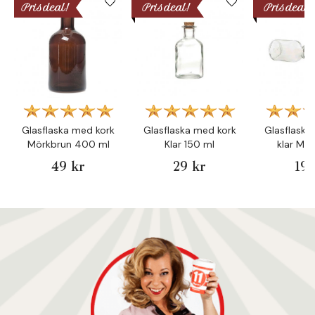
Prisdeal!
Prisdeal!
Prisdeal!
Glasflaska med kork
Glasflaska med kork
Glasflaska
Mörkbrun 400 ml
Klar 150 ml
klar Min
49 kr
29 kr
19 