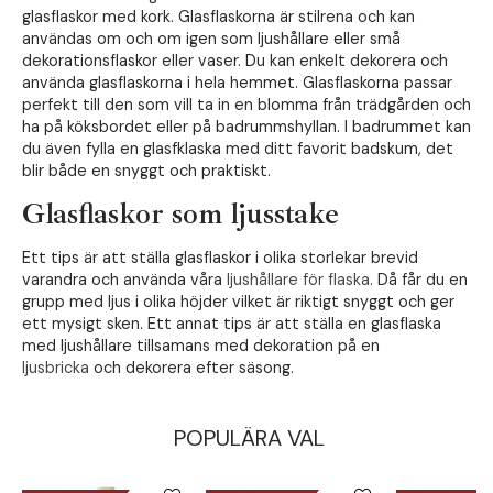
glasflaskor med kork. Glasflaskorna är stilrena och kan
användas om och om igen som ljushållare eller små
dekorationsflaskor eller vaser. Du kan enkelt dekorera och
använda glasflaskorna i hela hemmet. Glasflaskorna passar
perfekt till den som vill ta in en blomma från trädgården och
ha på köksbordet eller på badrummshyllan. I badrummet kan
du även fylla en glasfklaska med ditt favorit badskum, det
blir både en snyggt och praktiskt.
Glasflaskor som ljusstake
Ett tips är att ställa glasflaskor i olika storlekar brevid
varandra och använda våra
ljushållare för flaska.
Då får du en
grupp med ljus i olika höjder vilket är riktigt snyggt och ger
ett mysigt sken. Ett annat tips är att ställa en glasflaska
med ljushållare tillsamans med dekoration på en
ljusbricka
och dekorera efter säsong.
POPULÄRA VAL