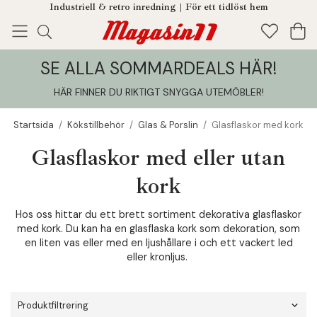
Industriell & retro inredning | För ett tidlöst hem
SE ALLA SOMMARDEALS HÄR!
Enjoy!
Tillagt i din varukorg
HÄR FINNER DU RIKTIGT SNYGGA UTEMÖBLER
!
Startsida
/
Kökstillbehör
/
Glas & Porslin
/
Glasflaskor med kork
Glasflaskor med eller utan
kork
Hos oss hittar du ett brett sortiment dekorativa glasflaskor
med kork. Du kan ha en glasflaska kork som dekoration, som
en liten vas eller med en ljushållare i och ett vackert led
eller kronljus.
Produktfiltrering