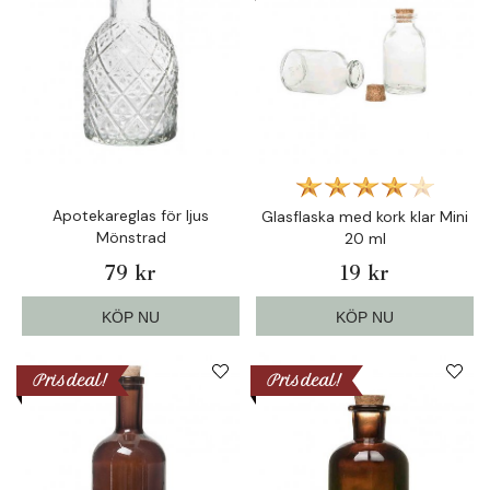
Apotekareglas för ljus
Glasflaska med kork klar Mini
Mönstrad
20 ml
79 kr
19 kr
KÖP NU
KÖP NU
Prisdeal!
Prisdeal!