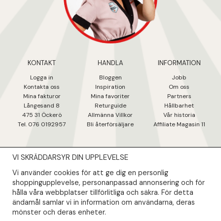
KONTAKT
HANDLA
INFORMATION
Logga in
Bloggen
Jobb
Kontakta oss
Inspiration
Om oss
Mina fakturo
r
Mina favoriter
Partners
Långesand 8
Returguide
Hållbarhet
475 31 Öcker
ö
Allmänna Villkor
Vår historia
Tel. 076 0192957
Bli återförsäljare
Affiliate Magasin 11
VI SKRÄDDARSYR DIN UPPLEVELSE
NYHETSBREV
Vi använder cookies för att ge dig en personlig
Såklart skall du ta del av våra bästa erbjudanden & nyheter!
shoppingupplevelse, personanpassad annonsering och för
hålla våra webbplatser tillförlitliga och säkra. För detta
ändamål samlar vi in information om användarna, deras
Din mail kommer endast användas till våra nyhetsbrev.
mönster och deras enheter.