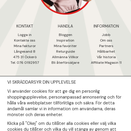
KONTAKT
HANDLA
INFORMATION
Logga in
Bloggen
Jobb
Kontakta oss
Inspiration
Om oss
Mina fakturo
r
Mina favoriter
Partners
Långesand 8
Returguide
Hållbarhet
475 31 Öcker
ö
Allmänna Villkor
Vår historia
Tel. 076 0192957
Bli återförsäljare
Affiliate Magasin 11
VI SKRÄDDARSYR DIN UPPLEVELSE
NYHETSBREV
Vi använder cookies för att ge dig en personlig
Såklart skall du ta del av våra bästa erbjudanden & nyheter!
shoppingupplevelse, personanpassad annonsering och för
hålla våra webbplatser tillförlitliga och säkra. För detta
ändamål samlar vi in information om användarna, deras
Din mail kommer endast användas till våra nyhetsbrev.
mönster och deras enheter.
Klicka på "Okej" om du tillåter alla cookies eller välj vilka
cookies du tillåter och vilka du vill stänga av genom att