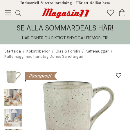
Industriell & retro inredning | För ett tidlöst hem
SE ALLA SOMMARDEALS HÄR!
Enjoy!
Tillagt i din varukorg
HÄR FINNER DU RIKTIGT SNYGGA UTEMÖBLER
!
Startsida
/
Kökstillbehör
/
Glas & Porslin
/
Kaffemuggar
/
Kaffemugg med handtag Dunes Sandfärgad
Kampanj!