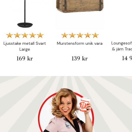
Loungesoff
Ljusstake metall Svart
Murstensform unik vara
& järn Tra
Large
14 
169 kr
139 kr