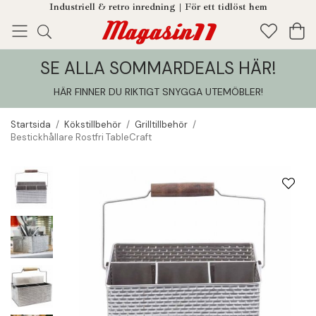
Industriell & retro inredning | För ett tidlöst hem
SE ALLA SOMMARDEALS HÄR!
Enjoy!
Tillagt i din varukorg
HÄR FINNER DU RIKTIGT SNYGGA UTEMÖBLER
!
Startsida
/
Kökstillbehör
/
Grilltillbehör
/
Bestickhållare Rostfri TableCraft