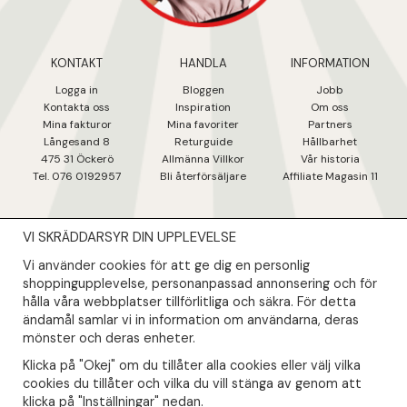
KONTAKT
HANDLA
INFORMATION
Logga in
Bloggen
Jobb
Kontakta oss
Inspiration
Om oss
Mina fakturo
r
Mina favoriter
Partners
Långesand 8
Returguide
Hållbarhet
475 31 Öcker
ö
Allmänna Villkor
Vår historia
Tel. 076 0192957
Bli återförsäljare
Affiliate Magasin 11
VI SKRÄDDARSYR DIN UPPLEVELSE
NYHETSBREV
Vi använder cookies för att ge dig en personlig
Såklart skall du ta del av våra bästa erbjudanden & nyheter!
shoppingupplevelse, personanpassad annonsering och för
hålla våra webbplatser tillförlitliga och säkra. För detta
ändamål samlar vi in information om användarna, deras
Din mail kommer endast användas till våra nyhetsbrev.
mönster och deras enheter.
Klicka på "Okej" om du tillåter alla cookies eller välj vilka
cookies du tillåter och vilka du vill stänga av genom att
klicka på "Inställningar" nedan.